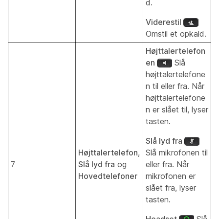
d.
Viderestil
Omstil et opkald.
Højttalertelefon
en
Slå
højttalertelefone
n til eller fra. Når
højttalertelefone
n er slået til, lyser
tasten.
Slå lyd fra
Højttalertelefon
,
Slå mikrofonen til
7
Slå lyd fra
og
eller fra. Når
Hovedtelefoner
mikrofonen er
slået fra, lyser
tasten.
Headset
Slå