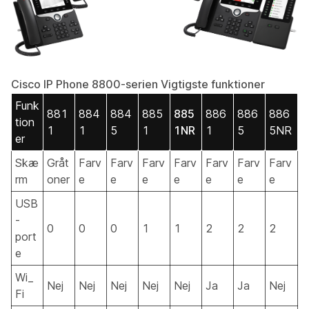
Cisco IP Phone 8800-serien Vigtigste funktioner
Funk
881
884
884
885
885
886
886
886
tion
1
1
5
1
1NR
1
5
5NR
er
Skæ
Gråt
Farv
Farv
Farv
Farv
Farv
Farv
Farv
rm
oner
e
e
e
e
e
e
e
USB
-
0
0
0
1
1
2
2
2
port
e
Wi_
Nej
Nej
Nej
Nej
Nej
Ja
Ja
Nej
Fi