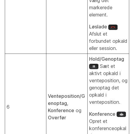
vælg det
markerede
element.
Løslade
Afslut et
forbundet opkald
eller session.
Hold/Genoptag
Sæt et
aktivt opkald i
venteposition, og
genoptag det
opkald i
Venteposition/G
venteposition.
enoptag
,
6
Konference
og
Konference
Overfør
Opret et
konferenceopkal