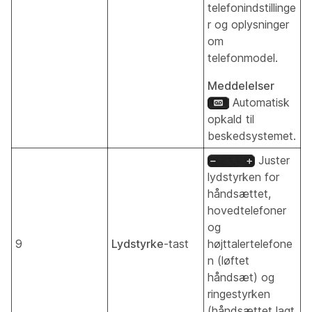
telefonindstillinge
r og oplysninger
om
telefonmodel.
Meddelelser
Automatisk
opkald til
beskedsystemet.
Juster
lydstyrken for
håndsættet,
hovedtelefoner
og
9
Lydstyrke
-tast
højttalertelefone
n (løftet
håndsæt) og
ringestyrken
(håndsættet lagt