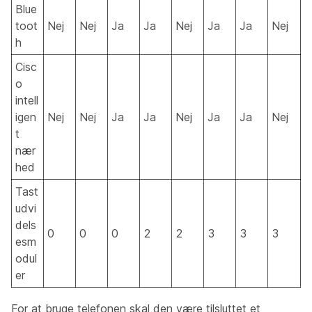
Blue
toot
Nej
Nej
Ja
Ja
Nej
Ja
Ja
Nej
h
Cisc
o
intell
igen
Nej
Nej
Ja
Ja
Nej
Ja
Ja
Nej
t
nær
hed
Tast
udvi
dels
0
0
0
2
2
3
3
3
esm
odul
er
For at bruge telefonen skal den være tilsluttet et