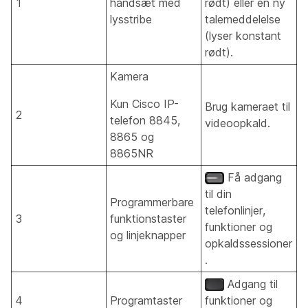
1
håndsæt med
rødt) eller en ny
lysstribe
talemeddelelse
(lyser konstant
rødt).
Kamera
Kun Cisco IP-
Brug kameraet til
2
telefon 8845,
videoopkald.
8865 og
8865NR
Få adgang
til din
Programmerbare
telefonlinjer,
3
funktionstaster
funktioner og
og linjeknapper
opkaldssessioner
.
Adgang til
4
Programtaster
funktioner og