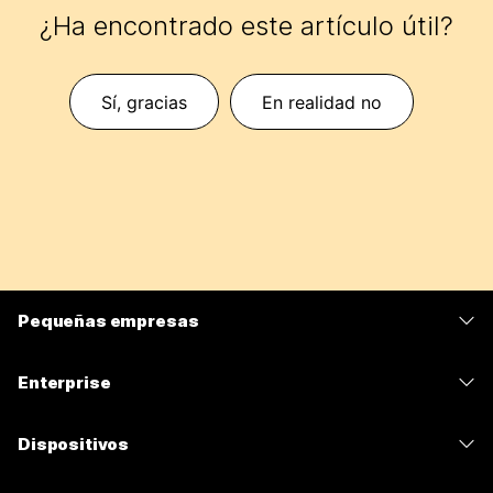
¿Ha encontrado este artículo útil?
Sí, gracias
En realidad no
Pequeñas empresas
Precios
Enterprise
Aplicación de Webex
Webex Suite
Dispositivos
Reuniones
Calling
Auriculares
Calling