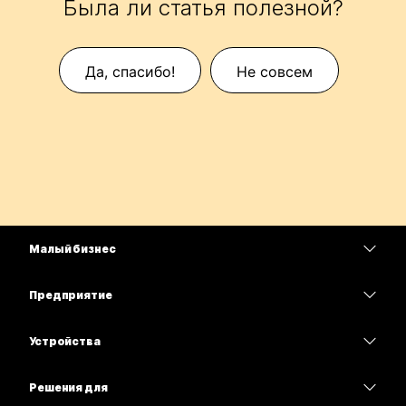
Была ли статья полезной?
Да, спасибо!
Не совсем
Малый бизнес
Цены
Предприятие
Приложение Webex
Webex Suite
Устройства
Совещания
Calling
гарнитуры
Calling
Решения для
Совещания