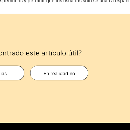
specíficos y permitir que los usuarios solo se unan a espac
ntrado este artículo útil?
cias
En realidad no