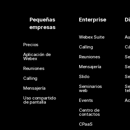
Pequeñas
Enterprise
D
empresas
Webex Suite
Au
Precios
Calling
C
Aplicación de
Reuniones
Se
Webex
Mensajería
Se
Reuniones
Slido
Se
Calling
Seminarios
Se
Mensajería
web
te
Uso compartido
Events
Ac
de pantalla
Centro de
contactos
CPaaS