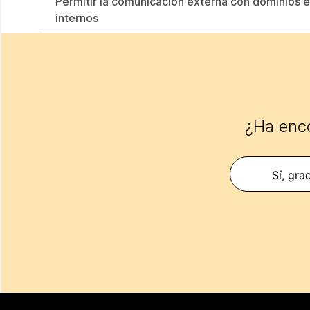
Permitir la comunicación externa con dominios e
internos
¿Ha enco
Sí, gra