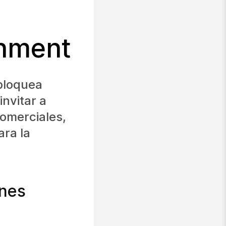
rnment
bloquea
nvitar a
comerciales,
ara la
ones