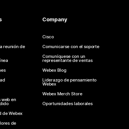
s
Company
Cisco
na reunión de
Comunicarse con el soporte
Comuníquese con un
ínea
representante de ventas
nes
Webex Blog
dad
Liderazgo de pensamiento
Webex
Webex Merch Store
s web en
edido
Oportunidades laborales
d de Webex
dores de