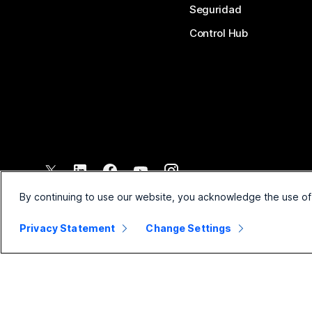
Seguridad
Control Hub
©
2026
Cisco y/o sus filiales. Todos los derechos reservados.
By continuing to use our website, you acknowledge the use of
Privacy Statement
Change Settings