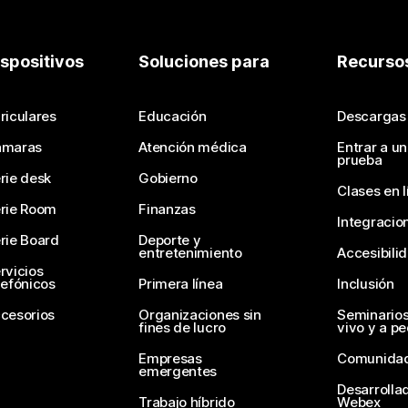
ispositivos
Soluciones para
Recurso
riculares
Educación
Descargas
ámaras
Atención médica
Entrar a u
prueba
rie desk
Gobierno
Clases en l
rie Room
Finanzas
Integracio
rie Board
Deporte y
entretenimiento
Accesibili
rvicios
lefónicos
Primera línea
Inclusión
cesorios
Organizaciones sin
Seminario
fines de lucro
vivo y a p
Empresas
Comunida
emergentes
Desarrolla
Trabajo híbrido
Webex