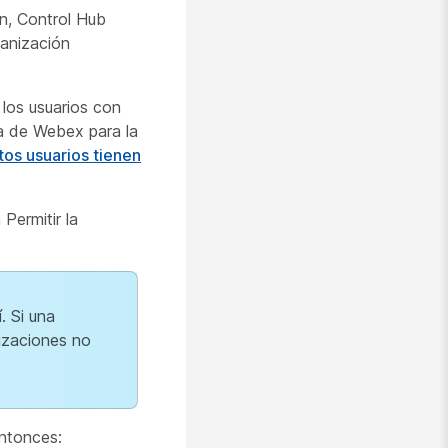
ón, Control Hub
ganización
 los usuarios con
a de Webex para la
tos usuarios tienen
Permitir la
. Si una
izaciones no
entonces: