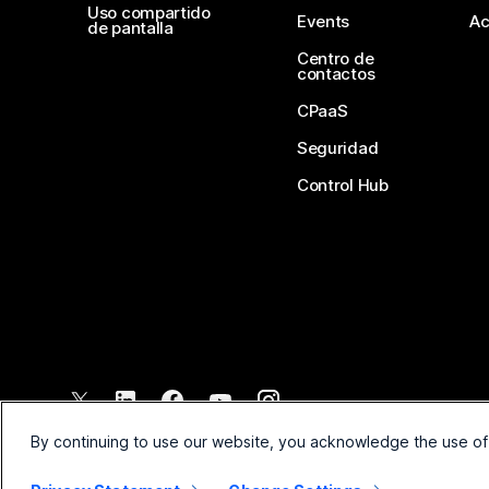
Uso compartido
Events
Ac
de pantalla
Centro de
contactos
CPaaS
Seguridad
Control Hub
©
2026
Cisco y/o sus filiales. Todos los derechos reservados.
By continuing to use our website, you acknowledge the use of