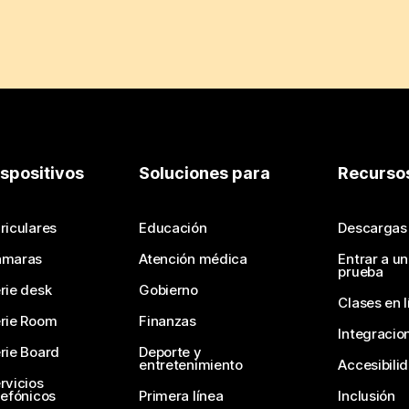
ispositivos
Soluciones para
Recurso
riculares
Educación
Descargas
ámaras
Atención médica
Entrar a u
prueba
rie desk
Gobierno
Clases en l
rie Room
Finanzas
Integracio
rie Board
Deporte y
entretenimiento
Accesibili
rvicios
lefónicos
Primera línea
Inclusión