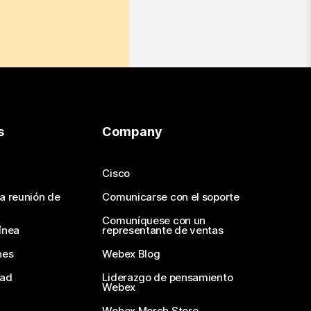
s
Company
Cisco
na reunión de
Comunicarse con el soporte
Comuníquese con un
ínea
representante de ventas
nes
Webex Blog
dad
Liderazgo de pensamiento
Webex
Webex Merch Store