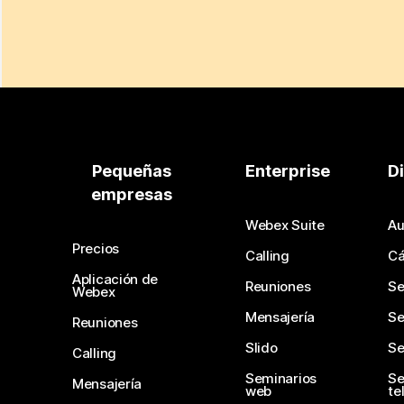
Pequeñas
Enterprise
D
empresas
Webex Suite
Au
Precios
Calling
C
Aplicación de
Reuniones
Se
Webex
Mensajería
Se
Reuniones
Slido
Se
Calling
Seminarios
Se
Mensajería
web
te