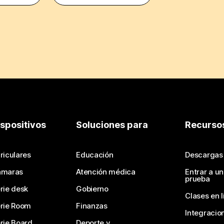
ispositivos
Soluciones para
Recurso
riculares
Educación
Descargas
ámaras
Atención médica
Entrar a u
prueba
rie desk
Gobierno
Clases en l
rie Room
Finanzas
Integracio
rie Board
Deporte y