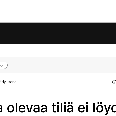
ödyllisenä
olevaa tiliä ei löy