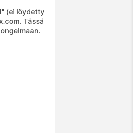
" (ei löydetty
bex.com. Tässä
misongelmaan.