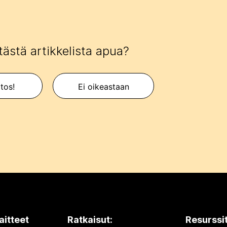
tästä artikkelista apua?
itos!
Ei oikeastaan
aitteet
Ratkaisut:
Resurssi