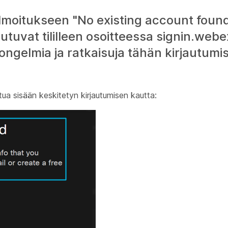
ilmoitukseen "No existing account found
jautuvat tililleen osoitteessa signin.we
a ongelmia ja ratkaisuja tähän kirjautu
utua sisään keskitetyn kirjautumisen kautta: