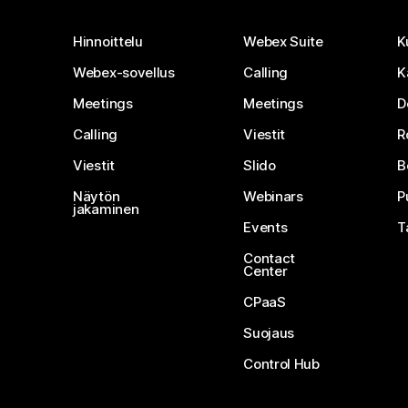
Hinnoittelu
Webex Suite
K
Webex-sovellus
Calling
K
Meetings
Meetings
D
Calling
Viestit
R
Viestit
Slido
B
Näytön
Webinars
P
jakaminen
Events
T
Contact
Center
CPaaS
Suojaus
Control Hub