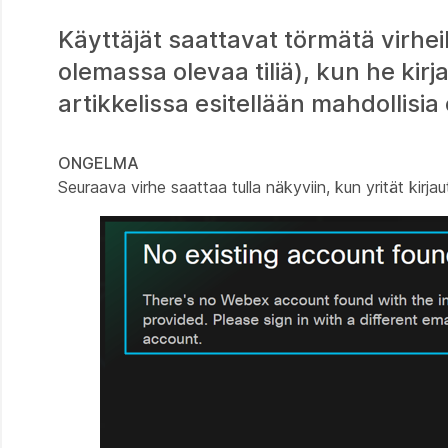
Käyttäjät saattavat törmätä virhe
olemassa olevaa tiliä), kun he kir
artikkelissa esitellään mahdollisi
ONGELMA
Seuraava virhe saattaa tulla näkyviin, kun yrität kirja