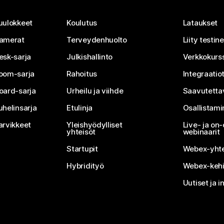
uulokkeet
Koulutus
Lataukset
amerat
Terveydenhuolto
Liity testi
esk-sarja
Julkishallinto
Verkkokurss
oom-sarja
Rahoitus
Integraatio
oard-sarja
Urheilu ja viihde
Saavutetta
uhelinsarja
Etulinja
Osallistam
arvikkeet
Yleishyödylliset
Live- ja o
yhteisöt
webinaarit
Startupit
Webex-yhte
Hybridityö
Webex-kehi
Uutiset ja i