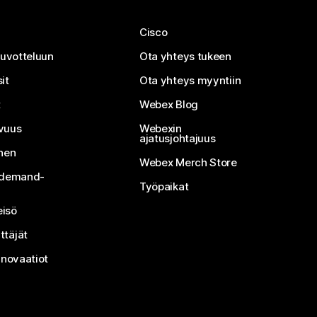
Cisco
neuvotteluun
Ota yhteys tukeen
it
Ota yhteys myyntiin
t
Webex Blog
vuus
Webexin
ajatusjohtajuus
inen
Webex Merch Store
n-demand-
Työpaikat
isö
ttäjät
nnovaatiot