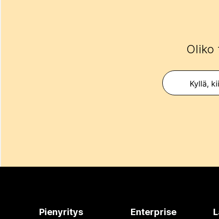
Oliko 
Kyllä, ki
Pienyritys
Enterprise
L