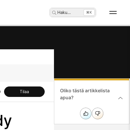
Haku
...
⌘K
Oliko tästä artikkelista
Tilaa
apua?
dy