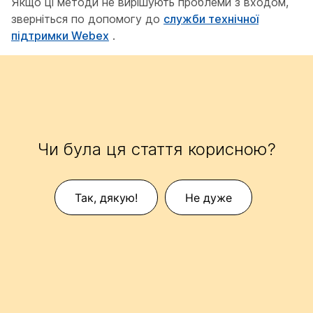
Якщо ці методи не вирішують проблеми з входом,
зверніться по допомогу до
служби технічної
підтримки Webex
.
Чи була ця стаття корисною?
Так, дякую!
Не дуже