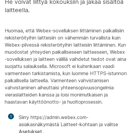
He voivat liittyä kokouksiin ja jakaa sisältöä
laitteella.
Huomaa, että Webex-sovelluksen liittäminen paikallisiin
rekisteröityihin laitteisiin on vähemmän turvallista kuin
Webex-pilvessä rekisteröityihin laitteisiin liittäminen. Kun
muodostat yhteyden paikalliseseen laitteeseen, Webex
-sovelluksen ja laitteen välillä vaihdetut tiedot ovat aina
suojattu salauksella. Microsoft ei kuitenkaan vaadi
varmenteen tarkistamista, kun luomme HTTPS-istunnon
paikallisella laitteella. Varmenteen vahvistamisen
vahvistaminen aiheuttaisi yhteensopivuusongelmia
vieraslaitteiden kanssa ja loisi monimutkaisen ja
haastavan käyttöönotto- ja huoltoprosessin.
1
Siirry https:/​/​admin.webex.com-
asiakasnäkymästä
Laitteet-kohtaan
ja valitse
Asetukset
.