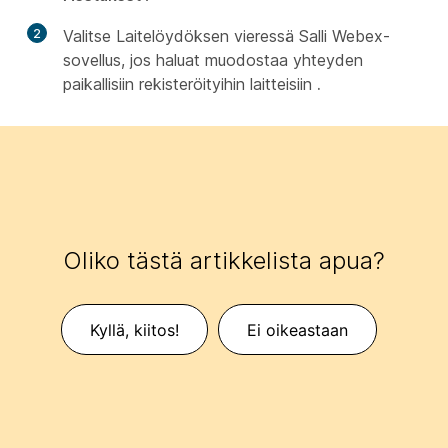
2
Valitse Laitelöydöksen
vieressä Salli Webex-
sovellus, jos haluat muodostaa yhteyden
paikallisiin rekisteröityihin laitteisiin
.
Oliko tästä artikkelista apua?
Kyllä, kiitos!
Ei oikeastaan