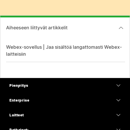
Aiheeseen liittyvät artikkelit
Webex-sovellus | Jaa sisältöä langattomasti Webex-
laitteisiin
Pienyritys
Hinnoittelu
Enterprise
Webex-sovellus
Webex Suite
Laitteet
Meetings
Calling
Kuulokkeet
Calling
Ratkaisut: