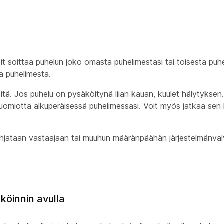
t soittaa puhelun joko omasta puhelimestasi tai toisesta puhe
a puhelimesta.
tä. Jos puhelu on pysäköitynä liian kauan, kuulet hälytyksen.
huomiotta alkuperäisessä puhelimessasi. Voit myös jatkaa sen
ohjataan vastaajaan tai muuhun määränpäähän järjestelmänval
köinnin avulla