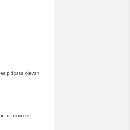
akea pidossa olevan
lua, sinun ei