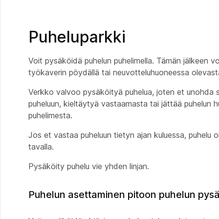
Puheluparkki
Voit pysäköidä puhelun puhelimella. Tämän jälkeen voi
työkaverin pöydällä tai neuvotteluhuoneessa olevast
Verkko valvoo pysäköityä puhelua, joten et unohda si
puheluun, kieltäytyä vastaamasta tai jättää puhelun 
puhelimesta.
Jos et vastaa puheluun tietyn ajan kuluessa, puhelu 
tavalla.
Pysäköity puhelu vie yhden linjan.
Puhelun asettaminen pitoon puhelun pysä