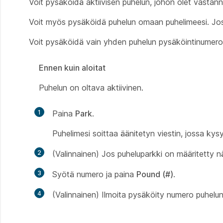
Voit pysäköidä aktiivisen puhelun, johon olet vastannu
Voit myös pysäköidä puhelun omaan puhelimeesi. Jos 
Voit pysäköidä vain yhden puhelun pysäköintinumero
Ennen kuin aloitat
Puhelun on oltava aktiivinen.
1
Paina
Park
.
Puhelimesi soittaa äänitetyn viestin, jossa k
2
(Valinnainen) Jos puheluparkki on määritetty n
3
Syötä numero ja paina
Pound (#)
.
4
(Valinnainen) Ilmoita pysäköity numero puhelun 