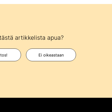
tästä artikkelista apua?
itos!
Ei oikeastaan