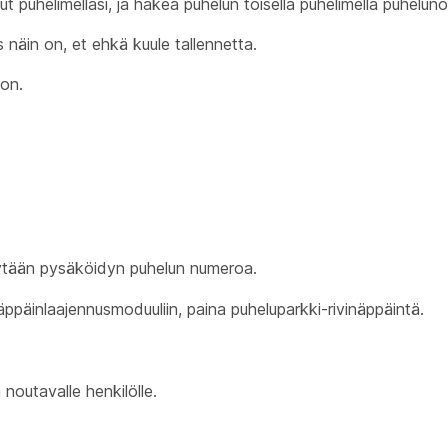
t puhelimellasi, ja hakea puhelun toisella puhelimella puheluno
näin on, et ehkä kuule tallennetta.
on.
ysytään pysäköidyn puhelun numeroa.
äppäinlaajennusmoduuliin, paina puheluparkki-rivinäppäintä.
noutavalle henkilölle.