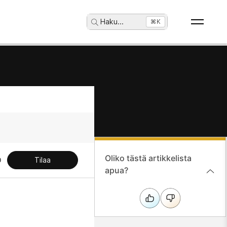
Haku
...
⌘K
Oliko tästä artikkelista
Tilaa
apua?