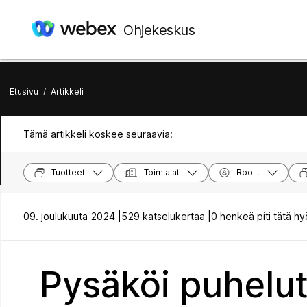
Ohjekeskus
Etusivu
/
Artikkeli
Tämä artikkeli koskee seuraavia:
Tuotteet
Toimialat
Roolit
09. joulukuuta 2024 |
529 katselukertaa |
0 henkeä piti tätä hy
Pysäköi puhelu