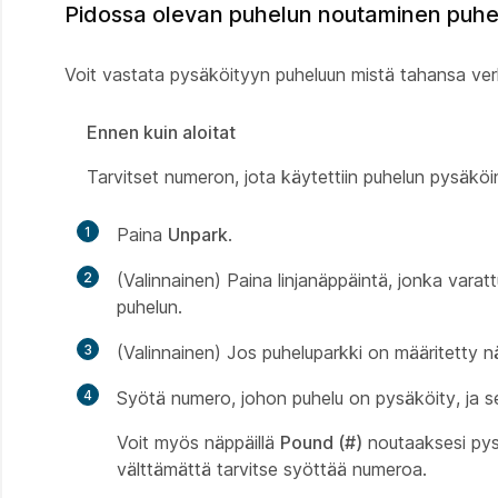
Pidossa olevan puhelun noutaminen puhel
Voit vastata pysäköityyn puheluun mistä tahansa ver
Ennen kuin aloitat
Tarvitset numeron, jota käytettiin puhelun pysäköin
1
Paina
Unpark
.
2
(Valinnainen) Paina linjanäppäintä, jonka vara
puhelun.
3
(Valinnainen) Jos puheluparkki on määritetty n
4
Syötä numero, johon puhelu on pysäköity, ja s
Voit myös näppäillä
Pound (#)
noutaaksesi pys
välttämättä tarvitse syöttää numeroa.