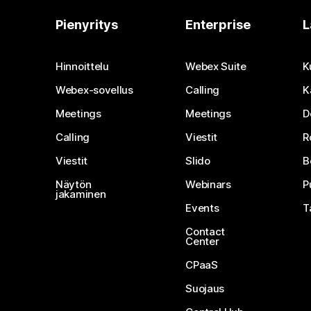
Pienyritys
Enterprise
L
Hinnoittelu
Webex Suite
K
Webex-sovellus
Calling
K
Meetings
Meetings
D
Calling
Viestit
R
Viestit
Slido
B
Näytön
Webinars
P
jakaminen
Events
T
Contact
Center
CPaaS
Suojaus