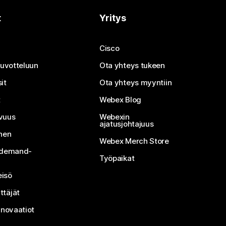
t
Yritys
Cisco
neuvotteluun
Ota yhteys tukeen
it
Ota yhteys myyntiin
t
Webex Blog
vuus
Webexin
ajatusjohtajuus
inen
Webex Merch Store
n-demand-
Työpaikat
isö
ttäjät
nnovaatiot