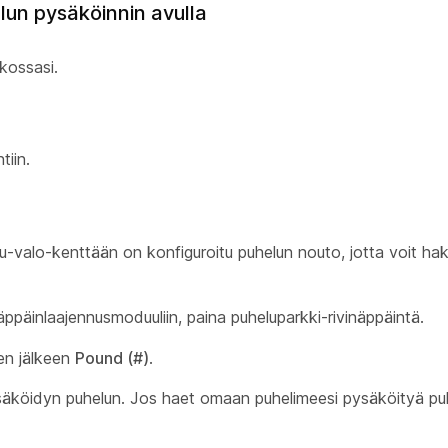
un pysäköinnin avulla
kossasi.
tiin.
ttu-valo-kenttään on konfiguroitu puhelun nouto, jotta voit h
äppäinlaajennusmoduuliin, paina puheluparkki-rivinäppäintä.
en jälkeen
Pound (#)
.
äköidyn puhelun. Jos haet omaan puhelimeesi pysäköityä puhe