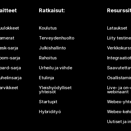
aitteet
Ratkaisut:
Resurssi
uulokkeet
Koulutus
Lataukset
amerat
Terveydenhuolto
Liity testi
esk-sarja
Julkishallinto
Verkkokurss
oom-sarja
Rahoitus
Integraatio
oard-sarja
Urheilu ja viihde
Saavutetta
uhelinsarja
Etulinja
Osallistam
arvikkeet
Yleishyödylliset
Live- ja o
yhteisöt
webinaarit
Startupit
Webex-yhte
Hybridityö
Webex-kehi
Uutiset ja i