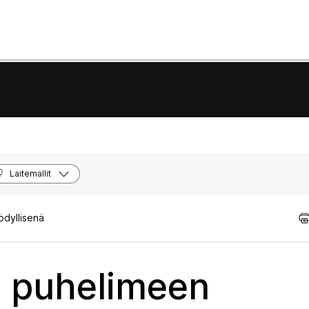
Laitemallit
ödyllisenä
t puhelimeen