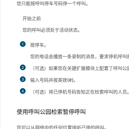
您只能按呼叫停车号码停一个呼叫。
开始之前
您的呼叫必须处于活动状态。
1
按
停车
。
您的电话会播放一条录制的消息，要求停机呼叫
2
（可选）如果您在关键扩展模块上配置了呼叫公
3
输入号码并按
英镑(#)
。
4
（可选）将已停机号码告知正在检索呼叫的人员
使用呼叫公园检索暂停呼叫
您可以从网络中的任何位置接听已停的呼叫。