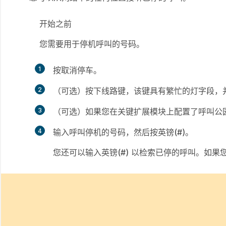
开始之前
您需要用于停机呼叫的号码。
1
按
取消停车
。
2
（可选）按下线路键，该键具有繁忙的灯字段，
3
（可选）如果您在关键扩展模块上配置了呼叫公
4
输入呼叫停机的号码，然后按
英镑(#)
。
您还可以输入
英镑(#)
以检索已停的呼叫。如果