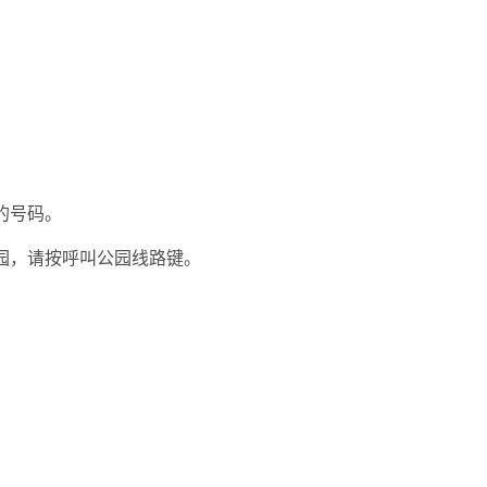
的号码。
园，请按呼叫公园线路键。
。