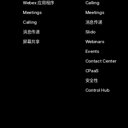
Webex 应用程序
Calling
Meetings
Meetings
Calling
消息传递
消息传递
Slido
屏幕共享
Webinars
Events
Contact Center
CPaaS
安全性
Control Hub