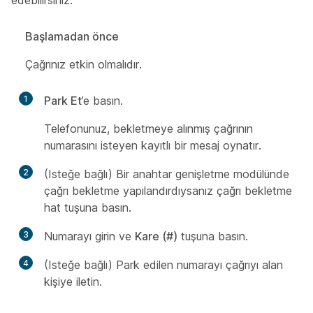
edebilirsiniz.
Başlamadan önce
Çağrınız etkin olmalıdır.
1
Park Et
’e basın.
Telefonunuz, bekletmeye alınmış çağrının
numarasını isteyen kayıtlı bir mesaj oynatır.
2
(Isteğe bağlı) Bir anahtar genişletme modülünde
çağrı bekletme yapılandırdıysanız çağrı bekletme
hat tuşuna basın.
3
Numarayı girin ve
Kare (#)
tuşuna basın.
4
(Isteğe bağlı) Park edilen numarayı çağrıyı alan
kişiye iletin.