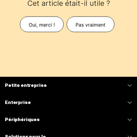
Cet article était-il utile ?
Oui, merci !
Pas vraiment
Petite entreprise
Tarifs
Enterprise
Application Webex
Webex Suite
Périphériques
Meetings
Calling
Casques
Calling
Solutions pour le