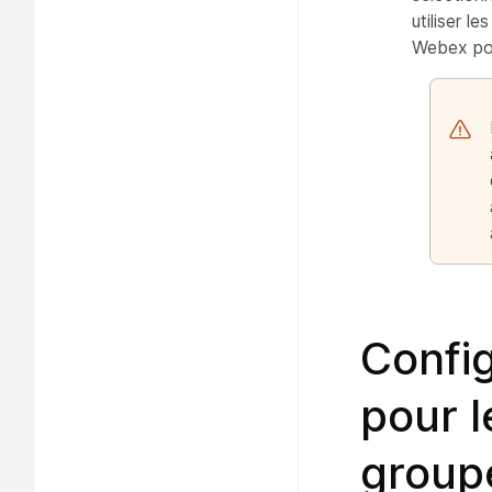
utiliser l
Webex pou
Confi
pour l
group