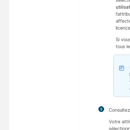
sélect
utilis
l’attri
affect
licence
Si vou
tous le
5
Consultez 
Votre att
sélectionn