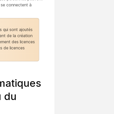
es se connectent à
rs qui sont ajoutés
ent de la création
lement des licences
ns de licences
matiques
u du