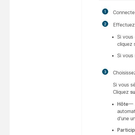
1
Connecte
2
Effectuez 
Si vous 
cliquez 
Si vous 
3
Choisisse
Si vous s
Cliquez
su
Hôte
— L
automat
d'une un
Partici