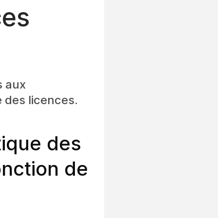
ces
s aux
e des licences.
tique des
onction de