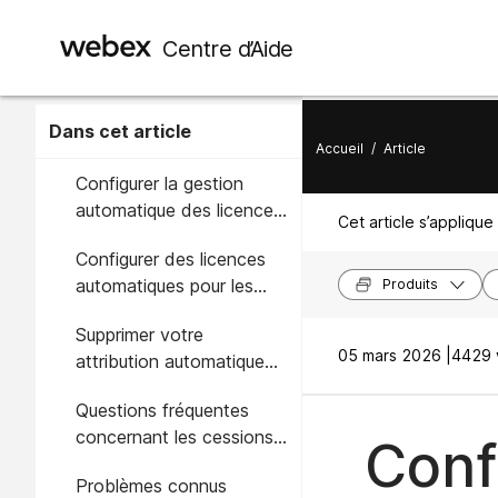
Centre d’Aide
Dans cet article
Accueil
/
Article
Configurer la gestion
automatique des licences
Cet article s’applique 
des utilisateurs en
Configurer des licences
fonction de l'organisation
automatiques pour les
Produits
utilisateurs au niveau du
Supprimer votre
groupe
05 mars 2026 |
4429 
attribution automatique
des licences
Questions fréquentes
concernant les cessions
Confi
de licences
Problèmes connus