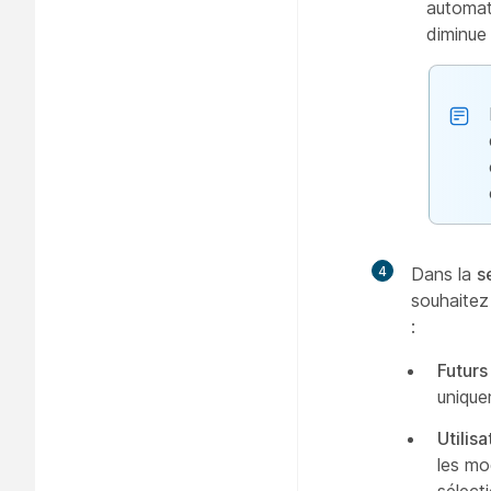
automat
diminue
4
Dans la
s
souhaitez
:
Futurs 
uniquem
Utilis
les mo