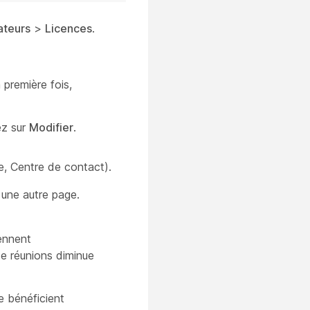
sateurs
>
Licences
.
 première fois,
ez sur
Modifier
.
e, Centre de contact).
 une autre page.
iennent
de réunions diminue
e bénéficient