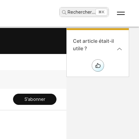
Rechercher
...
⌘K
Cet article était-il
utile ?
S’abonner