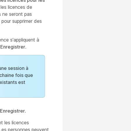
es licences pour les
 les licences de
ces ne seront pas
n pour supprimer des
cence s'appliquent à
r
Enregistrer
.
une session à
ochaine fois que
xistants est
Enregistrer
.
t les licences
n. Les personnes peuvent