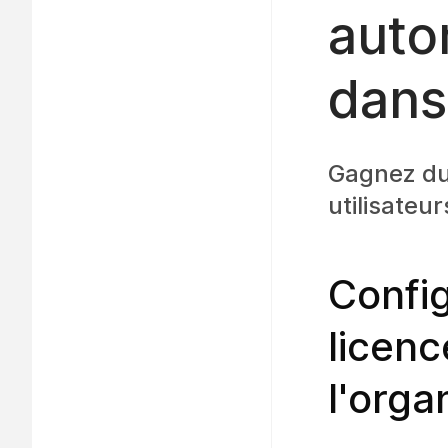
auto
dans
Gagnez du 
utilisateu
Config
licenc
l'orga