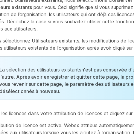
ionnez
Utilisateurs existants
, nous sélectionnons
Conserver l
ateurs existants
pour vous. Ceci signifie que si vous supprimez
bution de l’organisation, les utilisateurs qui ont déjà ces licen
és. Décochez la case si vous souhaitez utiliser cette fonctio
s aux utilisateurs.
s sélectionnez
Utilisateurs existants
, les modifications de li
s utilisateurs existants de l'organisation après avoir cliqué su
La sélection des utilisateurs existants
n'est pas conservée d'
l'autre. Après avoir enregistrer et quitter cette page, la pr
vous revenir sur cette page,
le paramètre
des utilisateurs e
désélectionnés à nouveau.
les licences dans votre attribution de licences et cliquez sur
ribution de licence est active. Webex attribue automatiquemen
ées aux utilisateurs lorsque vous les ajoutez à l’organisatio