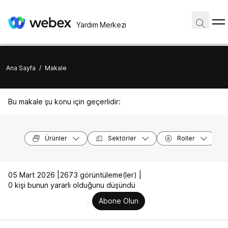
Yardım Merkezi
Ana Sayfa
/
Makale
Bu makale şu konu için geçerlidir:
Ürünler
Sektörler
Roller
05 Mart 2026 |
2673 görüntüleme(ler) |
0 kişi bunun yararlı olduğunu düşündü
Abone Olun