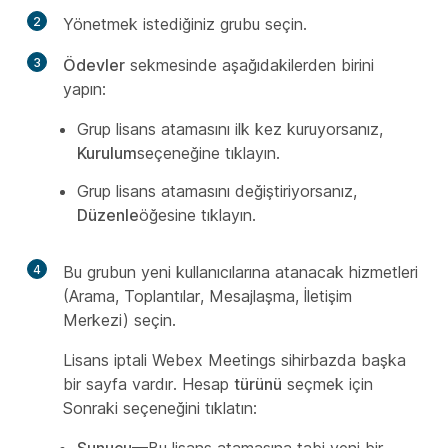
2
Yönetmek istediğiniz grubu seçin.
3
Ödevler
sekmesinde aşağıdakilerden birini
yapın:
Grup lisans atamasını ilk kez kuruyorsanız,
Kurulum
seçeneğine tıklayın.
Grup lisans atamasını değiştiriyorsanız,
Düzenle
öğesine tıklayın.
4
Bu grubun yeni kullanıcılarına atanacak hizmetleri
(Arama, Toplantılar, Mesajlaşma, İletişim
Merkezi) seçin.
Lisans iptali Webex Meetings sihirbazda başka
bir sayfa vardır. Hesap
türünü
seçmek için
Sonraki seçeneğini tıklatın:
Sunucu
—Bu lisans atamasına tabi yeni bir