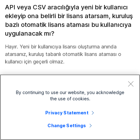
API veya CSV aracılığıyla yeni bir kullanıcı
ekleyip ona belirli bir lisans atarsam, kuruluş
bazlı otomatik lisans ataması bu kullanıcıya
uygulanacak mı?
Hayır. Yeni bir kullanıcıya lisansı oluşturma anında
atarsanız, kuruluş tabanlı otomatik lisans ataması o
kullanıcı için geçerli olmaz.
Bilinen sorunlar
By continuing to use our website, you acknowledge
Lisansları korumak için değiştir değiştirme işlemi
the use of cookies.
İptal'de devam eder
Control Hub'da
Lisansları koru
seçeneğini devre dışı
Privacy Statement
bırakırsanız, devre dışı bırakmak için ek bir tıklama gerektiren
Change Settings
bir uyarı görüntülenir. Uyarı iletişim kutusunu iptal ederseniz,
düğme orijinal (etkin) durumuna geri dönmez.