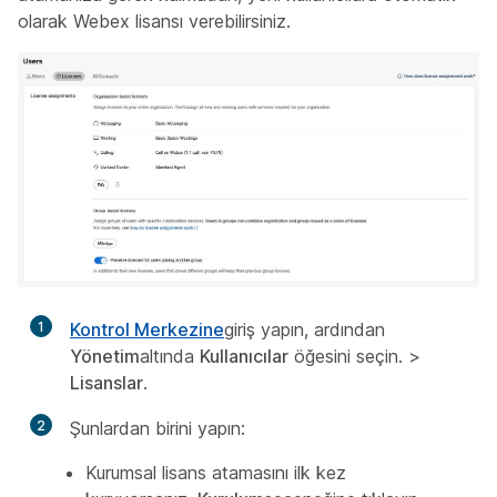
olarak Webex lisansı verebilirsiniz.
1
Kontrol Merkezine
giriş yapın, ardından
Yönetim
altında
Kullanıcılar
öğesini seçin. >
Lisanslar
.
2
Şunlardan birini yapın:
Kurumsal lisans atamasını ilk kez