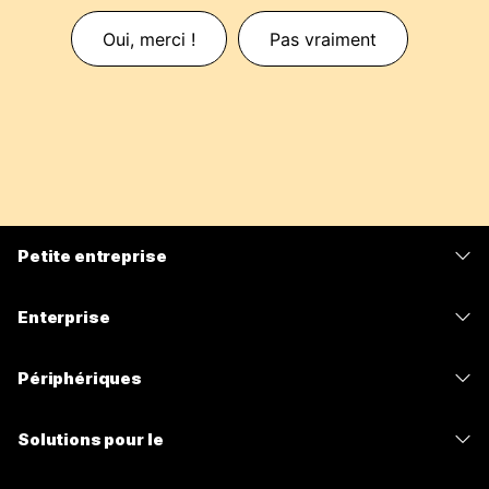
Oui, merci !
Pas vraiment
Petite entreprise
Tarifs
Enterprise
Application Webex
Webex Suite
Périphériques
Meetings
Calling
Casques
Calling
Solutions pour le
Meetings
Caméras
Messagerie
Enseignement
Messagerie