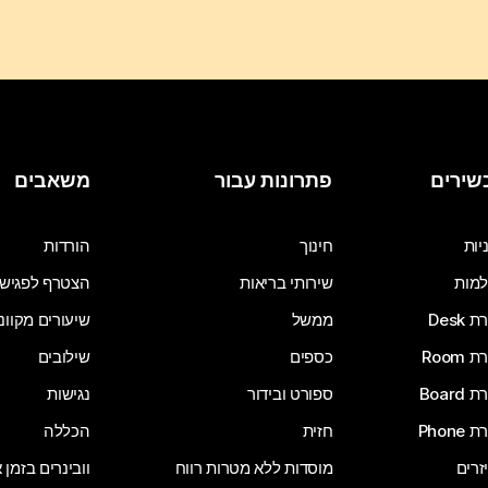
שירים
פתרונות עבור
משאבים
יות
חינוך
הורדות
מות
שירותי בריאות
הצטרף לפגיש
Desk
ממשל
שיעורים מקוונ
Room
כספים
שילובים
Board
ספורט ובידור
נגישות
Phone
חזית
הכללה
זרים
מוסדות ללא מטרות רווח
וובינרים בזמן