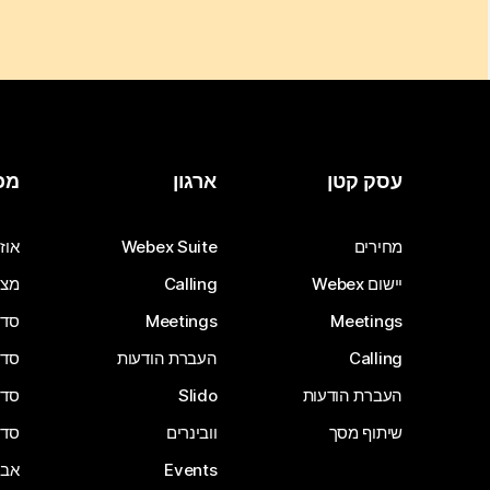
עסק קטן
ארגון
מכ
מחירים
Webex Suite
אוזנ
יישום Webex
Calling
מצל
Meetings
Meetings
סדרת 
Calling
העברת הודעות
סדרת 
העברת הודעות
Slido
סדרת 
שיתוף מסך
וובינרים
סדרת 
Events
אבי