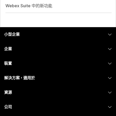
Webex Suite 中的新功能
小型企業
定價
企業
Webex 應用程式
Webex Suite
裝置
Meetings
Calling
耳機
Calling
解決方案，適用於
Meetings
攝影機
Messaging
教育
Messaging
資源
Desk 系列
螢幕共用
醫療保健
Slido
下載
Room 系列
公司
政府
Webinars
加入測驗會議
Board 系列