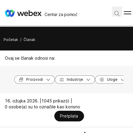
Centar za pomoć
Početak
/
Članak
Ovaj se članak odnosi na:
Proizvodi
Industrije
Uloge
16. ožujka 2026. |
1045 prikaz(i) |
0 osobe(a) su to označile kao korisno
Pretplata