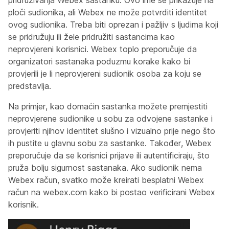
pridruživanja Webex sastanku. Ovo ime se prikazuje na
ploči sudionika, ali Webex ne može potvrditi identitet
ovog sudionika. Treba biti oprezan i pažljiv s ljudima koji
se pridružuju ili žele pridružiti sastancima kao
neprovjereni korisnici. Webex toplo preporučuje da
organizatori sastanaka poduzmu korake kako bi
provjerili je li neprovjereni sudionik osoba za koju se
predstavlja.
Na primjer, kao domaćin sastanka možete premjestiti
neprovjerene sudionike u sobu za odvojene sastanke i
provjeriti njihov identitet slušno i vizualno prije nego što
ih pustite u glavnu sobu za sastanke. Također, Webex
preporučuje da se korisnici prijave ili autentificiraju, što
pruža bolju sigurnost sastanaka. Ako sudionik nema
Webex račun, svatko može kreirati besplatni Webex
račun na webex.com kako bi postao verificirani Webex
korisnik.