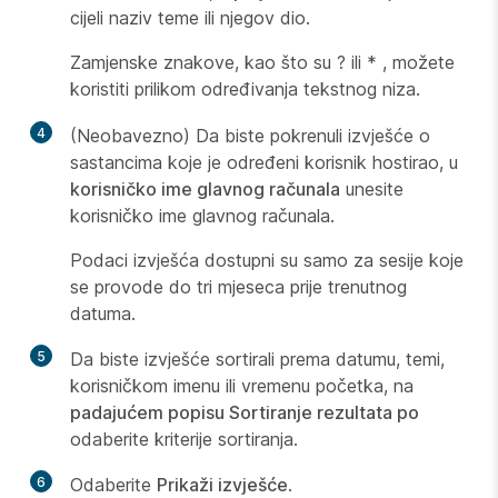
cijeli naziv teme ili njegov dio.
Zamjenske znakove, kao što su ? ili * , možete
koristiti
prilikom određivanja tekstnog niza.
4
(Neobavezno) Da biste pokrenuli izvješće o
sastancima koje je određeni korisnik hostirao, u
korisničko ime glavnog računala
unesite
korisničko ime glavnog računala.
Podaci izvješća dostupni su samo za sesije koje
se provode do tri mjeseca prije trenutnog
datuma.
5
Da biste izvješće sortirali prema datumu, temi,
korisničkom imenu ili vremenu početka, na
padajućem popisu Sortiranje rezultata po
odaberite kriterije sortiranja.
6
Odaberite
Prikaži izvješće
.