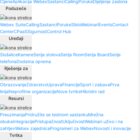
Cijene
Aplikacija Webex
Sastanci
Calling
Poruke
Dijeljenje zaslona
Poduzeće
Webex Suite
Calling
Sastanci
Poruke
Slido
Webinari
Events
Contact
Center
CPaaS
Sigurnost
Control Hub
Uređaji
Slušalice
Kamere
Serija stolova
Serija Room
Serija Board
Serije
telefona
Dodatna oprema
Rješenja za
Obrazovanje
Zdravstvo
Uprava
Financije
Sport i zabava
Prva
linija
Neprofitne organizacije
Nove tvrtke
Hibridni rad
Resursi
Preuzimanja
Pridružite se testnom sastanku
Mrežna
obuka
Integracije
Pristupačnost
Uključivost
Webinari uživo i na
zahtjev
Webex zajednica
Programeri za Webex
Novosti i inovacije
Tvrtka