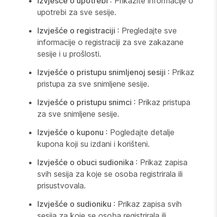
Izvješće o upotrebi
: Prikažite informacije o
upotrebi za sve sesije.
Izvješće o registraciji
: Pregledajte sve
informacije o registraciji za sve zakazane
sesije i u prošlosti.
Izvješće o pristupu snimljenoj sesiji
: Prikaz
pristupa za sve snimljene sesije.
Izvješće o pristupu snimci
: Prikaz pristupa
za sve snimljene sesije.
Izvješće o kuponu
: Pogledajte detalje
kupona koji su izdani i korišteni.
Izvješće o obuci sudionika
: Prikaz zapisa
svih sesija za koje se osoba registrirala ili
prisustvovala.
Izvješće o sudioniku
: Prikaz zapisa svih
sesija za koje se osoba registrirala ili