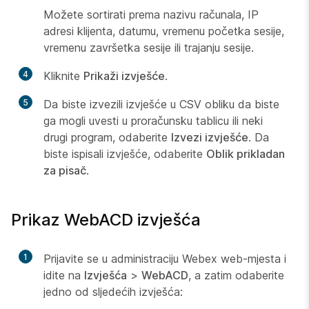
Možete sortirati prema nazivu računala, IP
adresi klijenta, datumu, vremenu početka sesije,
vremenu završetka sesije ili trajanju sesije.
4
Kliknite
Prikaži izvješće
.
5
Da biste izvezili izvješće u CSV obliku da biste
ga mogli uvesti u proračunsku tablicu ili neki
drugi program, odaberite
Izvezi izvješće
. Da
biste ispisali izvješće, odaberite
Oblik prikladan
za pisač
.
Prikaz WebACD izvješća
1
Prijavite se u administraciju Webex web-mjesta i
idite na
Izvješća
>
WebACD
, a zatim odaberite
jedno od sljedećih izvješća: