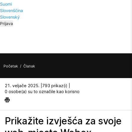
Suomi
Slovenščina
Slovenský
Prijava
Početak
/
Članak
21. veljače 2025. |
793 prikaz(i) |
0 osobe(a) su to označile kao korisno
Prikažite izvješća za svoje