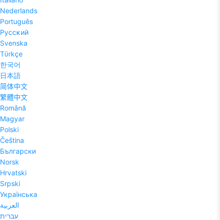
Nederlands
Português
Pyccĸий
Svenska
Tϋrkçe
한국어
日本語
简体中文
繁體中文
Română
Magyar
Polski
Čeština
Български
Norsk
Hrvatski
Srpski
Українська
العربية
עברית