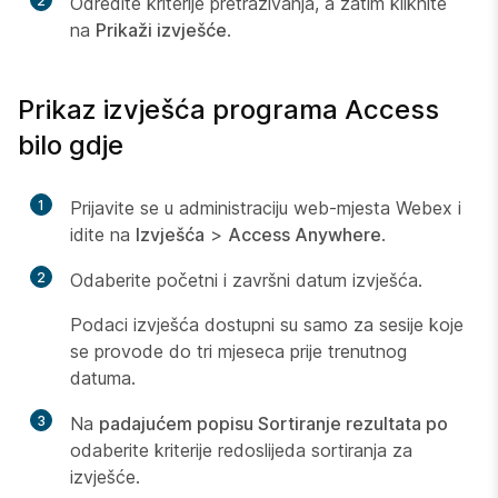
2
Odredite kriterije pretraživanja, a zatim kliknite
na
Prikaži izvješće
.
Prikaz izvješća programa Access
bilo gdje
1
Prijavite se u administraciju web-mjesta Webex i
idite na
Izvješća
>
Access Anywhere
.
2
Odaberite početni i završni datum izvješća.
Podaci izvješća dostupni su samo za sesije koje
se provode do tri mjeseca prije trenutnog
datuma.
3
Na
padajućem popisu Sortiranje rezultata po
odaberite kriterije redoslijeda sortiranja za
izvješće.