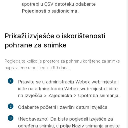
upotrebi u CSV datoteku odaberite
Pojedinosti o sudionicima
.
Prikaži izvješće o iskorištenosti
pohrane za snimke
Pogledajte koliko je prostora za pohranu korišteno za snimke
napravljene u posljednjih 90 dana.
1
Prijavite se u administraciju Webex web-mjesta i
idite na administraciju Webex web-mjesta i idite
na
Izvješća
>
Zajednička
> Upotreba
snimanja
.
2
Odaberite početni i završni datum izvješća.
3
(Neobavezno) Da biste pogledali izvješće za
određenu snimku, u
polje Naziv
snimanja unesite