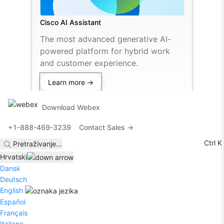
Cisco AI Assistant
The most advanced generative AI-
powered platform for hybrid work
and customer experience.
Learn more →
Download Webex
+1-888-469-3239
Contact Sales →
Ctrl K
Pretraživanje
...
Hrvatski
Dansk
Deutsch
English
Español
Français
Italiano