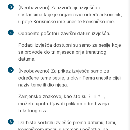
3
(Neobavezno) Za izvođenje izvješća o
sastancima koje je organizirao određeni korisnik,
u polje
Korisničko ime
unesite korisničko ime.
4
Odaberite početni i završni datum izvješća.
Podaci izvješća dostupni su samo za sesije koje
se provode do tri mjeseca prije trenutnog
datuma.
5
(Neobavezno) Za prikaz izvješća samo za
određene teme sesije, u okvir
Tema
unesite cijeli
naziv teme ili dio njega.
Zamjenske znakove, kao što su
ili
,
?
*
možete upotrebljavati prilikom određivanja
tekstnog niza.
6
Da biste sortirali izvješće prema datumu, temi,
korisničkom imenu ili vremenu početka, na