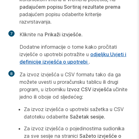
padajućem popisu Sortiraj rezultate prema
padajućem popisu odaberite kriterije
razvrstavanja.
7
Kliknite na
Prikaži izvješće
.
Dodatne informacije o tome kako pročitati
izvješće o upotrebi potražite u
odjeljku Uvjeti i
definicije izvješća o upotrebi
.
8
Za izvoz izvješća u CSV formatu tako da ga
možete uvesti u proračunsku tablicu ili drugi
program, u izborniku
Izvoz CSV izvješća
učinite
jedno ili oboje od sljedećeg:
Za izvoz izvješća o upotrebi sažetka u CSV
datoteku odaberite
Sažetak sesije
.
Za izvoz izvješća o pojedinostima sudionika
za sve sesije na stranici
Sažeto izvješće o