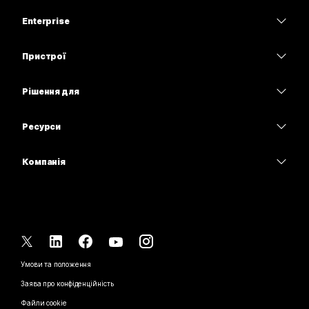
Тарифи
Enterprise
Програма Webex
Webex Suite
Пристрої
Наради
Calling
Гарнітури
Calling
Рішення для
Наради
Камери
Освітні заклади
Обмін повідомленнями
Обмін повідомленнями
Ресурси
Серія настільних пристроїв
Медичні установи
Спільний доступ до екрана
Завантаження
Slido
Серія Room
Компанія
Державні установи
Приєднатися до тестової наради
Вебінари
Cisco
Серія дощок
Фінанси
Онлайн-заняття
Події
Зв’язатися зі службою підтримки
Серія Phone
Спорт і розваги
Можливості інтеграції
Контакт-центр
Зв’язатися з відділом продажу
Аксесуари
Робота з клієнтами
Спеціальні можливості
CPaaS
Умови та положення
Webex Blog
Некомерційні організації
Заява про конфіденційність
Інклюзивність
Безпека
Новаторські ідеї Webex
Файли cookie
Стартапи