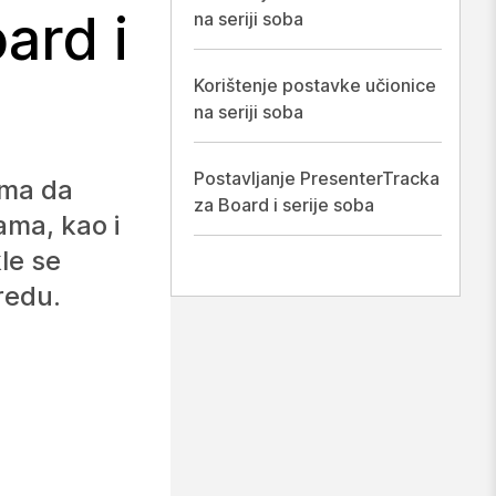
ard i
na seriji soba
Korištenje postavke učionice
na seriji soba
Postavljanje PresenterTracka
ima da
za Board i serije soba
ama, kao i
le se
redu.