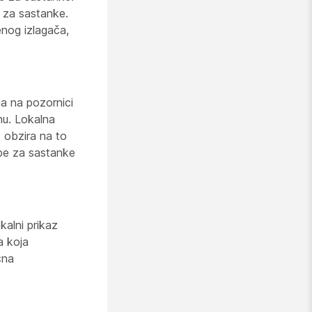
i za sastanke.
nog izlagača,
ja na pozornici
onu. Lokalna
 obzira na to
sobe za sastanke
kalni prikaz
a koja
čna