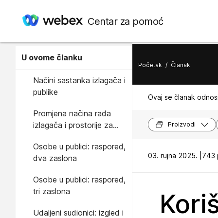
Centar za pomoć
U ovome članku
Početak
/
Članak
Načini sastanka izlagača i
publike
Ovaj se članak odnosi
Promjena načina rada
izlagača i prostorije za
Proizvodi
publiku
Osobe u publici: raspored,
03. rujna 2025. |
743 p
dva zaslona
Osobe u publici: raspored,
tri zaslona
Kori
Udaljeni sudionici: izgled i