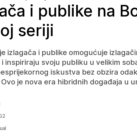
ača i publike na Bo
j seriji
je izlagača i publike omogućuje izlagač
i inspiriraju svoju publiku u velikim sob
esprijekornog iskustva bez obzira odak
. Ovo je nova era hibridnih događaja u u
:
 G2
ual