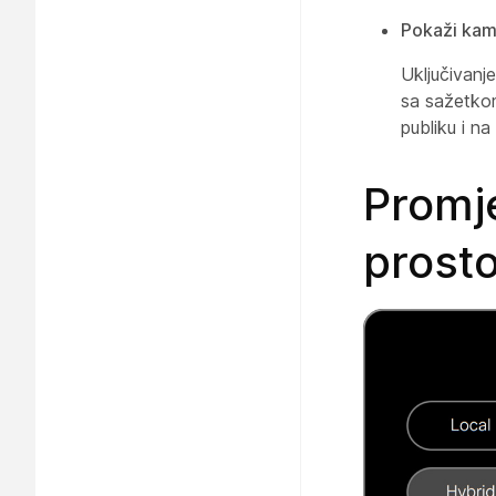
Pokaži kame
Uključivan
sa sažetkom
publiku i na
Promje
prosto