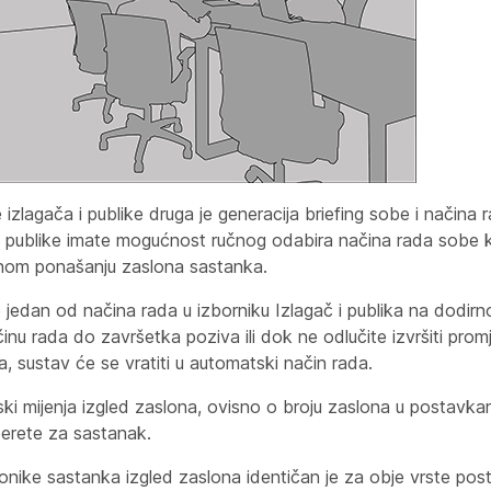
izlagača i publike druga je generacija briefing sobe i načina 
 i publike imate mogućnost ručnog odabira načina rada sobe k
enom ponašanju zaslona sastanka.
edan od načina rada u izborniku Izlagač i publika na dodirno
inu rada do završetka poziva ili dok ne odlučite izvršiti pro
, sustav će se vratiti u automatski način rada.
i mijenja izgled zaslona, ovisno o broju zaslona u postavkama 
berete za sastanak.
onike sastanka izgled zaslona identičan je za obje vrste posta