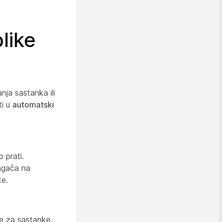
like
nja sastanka ili
ti u
automatski
 prati.
lagača na
ke.
be za sastanke.