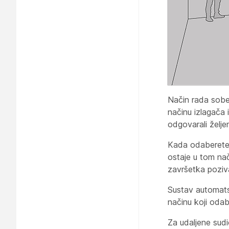
Način rada sobe 
načinu izlagača
odgovarali želj
Kada odaberete j
ostaje u tom nač
završetka poziva
Sustav automatsk
načinu koji oda
Za udaljene sudi