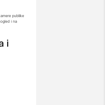
kamere publike
ogled i na
 i