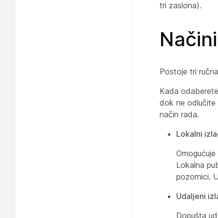
tri zaslona).
Načini
Postoje tri ručn
Kada odaberete r
dok ne odlučite 
način rada.
Lokalni izl
Omogućuje l
Lokalna publ
pozornici. U
Udaljeni iz
Dopušta uda