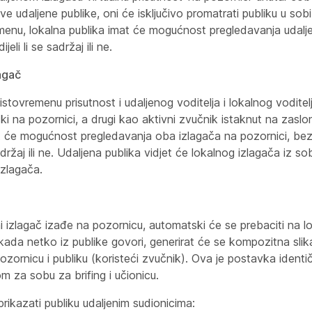
ve udaljene publike, oni će isključivo promatrati publiku u sob
nu, lokalna publika imat će mogućnost pregledavanja udalje
jeli li se sadržaj ili ne.
lagač
stovremenu prisutnost i udaljenog voditelja i lokalnog voditel
čki na pozornici, a drugi kao aktivni zvučnik istaknut na zasl
t će mogućnost pregledavanja oba izlagača na pozornici, bez
 sadržaj ili ne. Udaljena publika vidjet će lokalnog izlagača iz 
izlagača.
i izlagač izađe na pozornicu, automatski će se prebaciti na lo
 kada netko iz publike govori, generirat će se kompozitna slik
pozornicu i publiku (koristeći zvučnik). Ova je postavka identi
 za sobu za brifing i učionicu.
rikazati publiku udaljenim sudionicima: