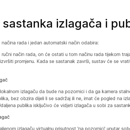
 sastanka izlagača i pub
a načina rada i jedan automatski način odabira:
učni način rada, on će ostati u tom načinu rada tijekom traja
izvršiti promjenu. Kada se sastanak završi, sustav će se vrati
agač
okalnom izlagaču da bude na pozornici i da ga kamera stalno
ika, bez obzira dijeli li se sadržaj ili ne, imat će pogled na iz
daljena publika isključivo će vidjeti izlagača u sobi za sastan
lagač
ljenom izlagaču virtualnu prisutnost 'na pozornici' unutar so