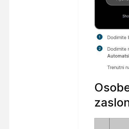
Dodirnite
Dodirnite n
Automats
Trenutni n
Osobe 
zaslo