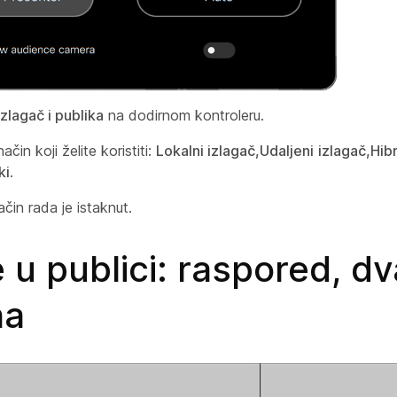
Izlagač i publika
na dodirnom kontroleru.
ačin koji želite koristiti:
Lokalni izlagač,Udaljeni
izlagač,Hibr
ki
.
ačin rada je istaknut.
u publici: raspored, dv
na