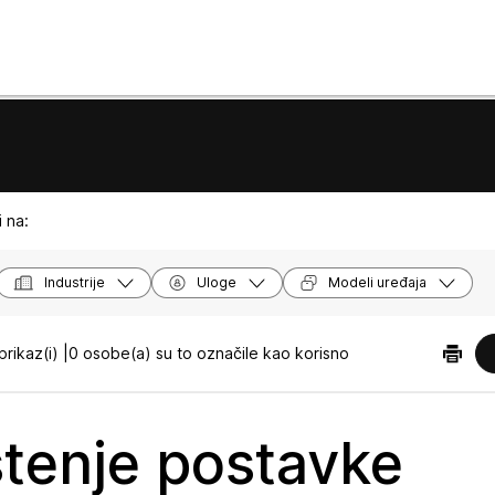
 na:
Industrije
Uloge
Modeli uređaja
rikaz(i) |
0 osobe(a) su to označile kao korisno
štenje postavke