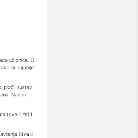
rada učionice. U
ako bi najbolje
j ploči, sustav
mjenu. Nakon
(dva ili tri) i
vljanja (dva ili