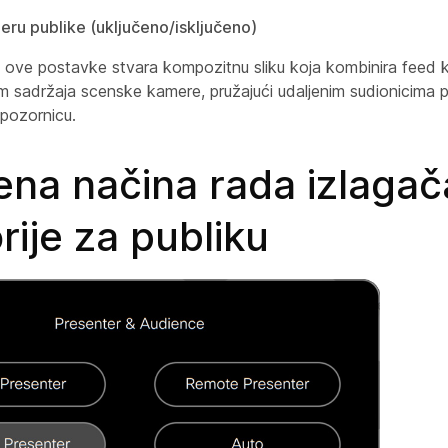
ru publike (uključeno/isključeno)
je ove postavke
stvara kompozitnu sliku koja kombinira feed 
 sadržaja scenske kamere, pružajući udaljenim sudionicima p
 pozornicu.
na načina rada izlagača
rije za publiku