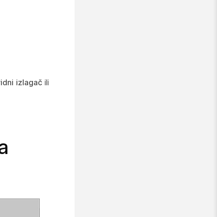
idni
izlagač
ili
a