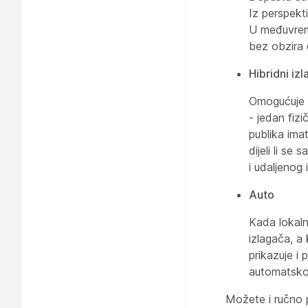
Iz perspekti
U međuvreme
bez obzira di
Hibridni iz
Omogućuje i
- jedan fizi
publika ima
dijeli li se
i udaljenog 
Auto
Kada lokaln
izlagača, a
prikazuje i 
automatskom
Možete i ručno p