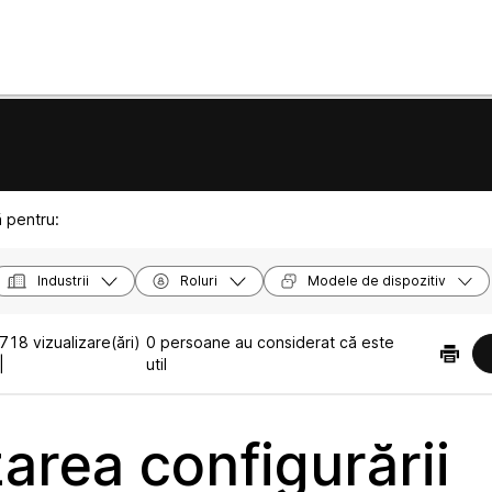
ă pentru:
Industrii
Roluri
Modele de dispozitiv
718 vizualizare(ări)
0 persoane au considerat că este
|
util
zarea configurării