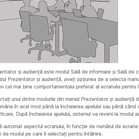
ntator și audiență este modul Sală de informare și Sală de c
dul Prezentator și audiență, aveți opțiunea de a selecta manua
vi cel mai bine comportamentului preferat al ecranului pentru în
ctați unul dintre modurile din meniul Prezentator și audiență 
 rămâne în acel mod până la încheierea apelului sau până când 
ficare. După încheierea apelului, sistemul va reveni la modul 
 automat aspectul ecranului, în funcție de numărul de ecrane 
i de modul pe care îl selectați pentru întâlnire.