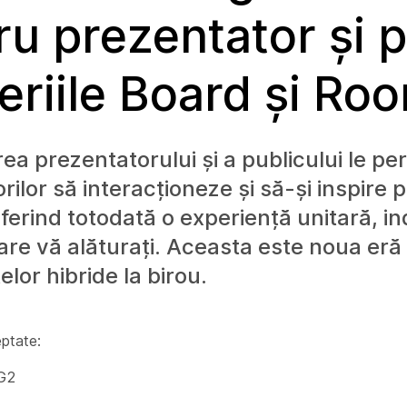
ru prezentator și p
seriile Board și Ro
ea prezentatorului și a publicului le pe
ilor să interacționeze și să-și inspire p
oferind totodată o experiență unitară, in
care vă alăturați. Aceasta este noua eră
lor hibride la birou.
ptate:
 G2