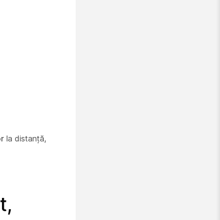
r
la distanță,
t,