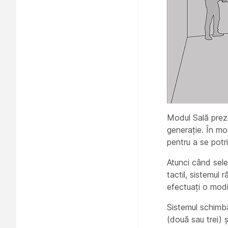
Modul Sală preze
generație. În mo
pentru a se potri
Atunci când sele
tactil, sistemul
efectuați o modi
Sistemul schimbă
(două sau trei) ș