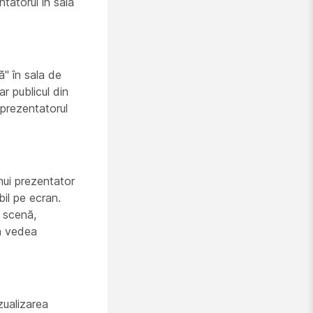
tatorul în sala
ă" în sala de
r publicul din
 prezentatorul
nui prezentator
bil pe ecran.
e scenă,
va vedea
zualizarea