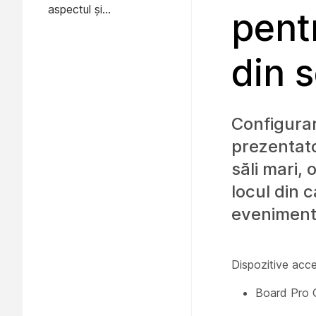
aspectul și
pent
comportamentul ecranului
din 
Configurar
prezentator
săli mari, 
locul din 
evenimente
Dispozitive acce
Board Pro