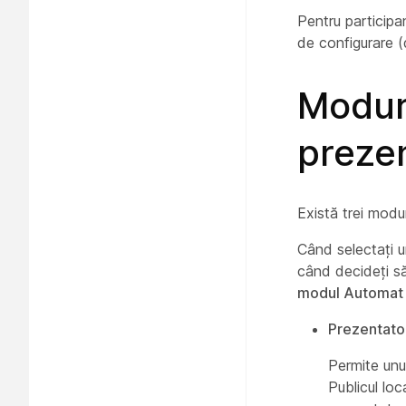
Pentru participan
de configurare (
Moduri
prezen
Există trei modu
Când selectați u
când decideți să
modul Automat
Prezentator
Permite unu
Publicul loc