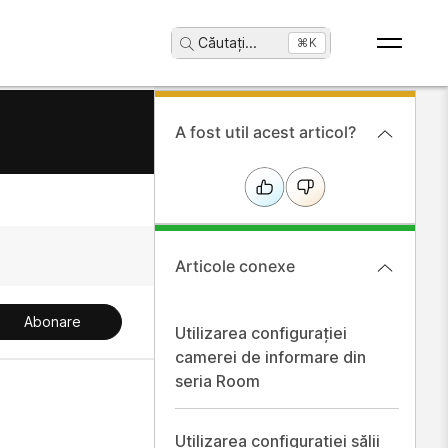
Căutați
...
⌘K
A fost util acest articol?
Articole conexe
Abonare
Utilizarea configurației
camerei de informare din
seria Room
Utilizarea configurației sălii