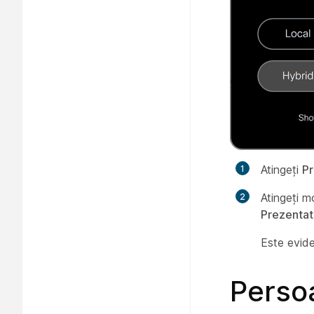
Atingeți
Pr
Atingeți mo
Prezentat
Este evide
Persoa