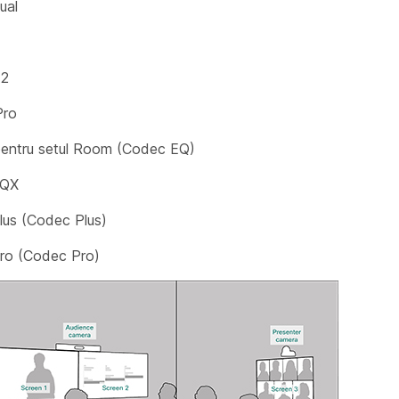
ual
G2
Pro
 pentru setul Room (Codec EQ)
EQX
lus (Codec Plus)
ro (Codec Pro)