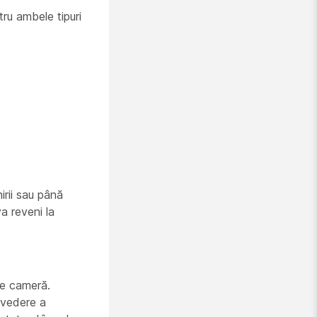
tru ambele tipuri
rii sau până
a reveni la
de cameră.
o vedere a