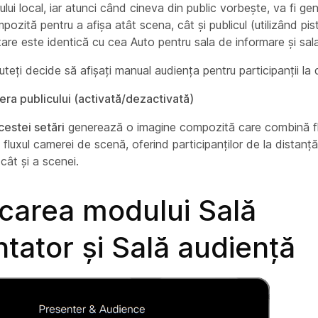
lui local, iar atunci când cineva din public vorbește, va fi ge
ozită pentru a afișa atât scena, cât și publicul (utilizând pist
are este identică cu cea Auto pentru sala de informare și sal
eți decide să afișați manual audiența pentru participanții la 
era publicului (activată/dezactivată)
cestei setări
generează o imagine compozită care combină fl
u fluxul camerei de scenă, oferind participanților de la distan
 cât și a scenei.
icarea modului Sală
tator și Sală audiență