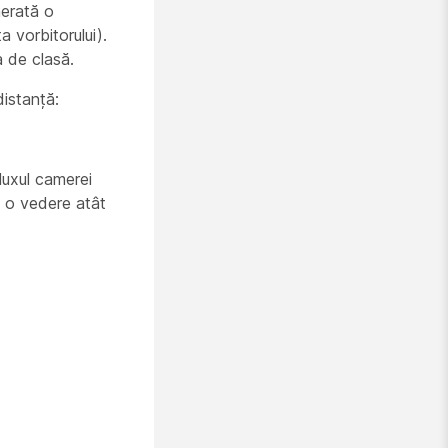
nerată o
a vorbitorului).
a de clasă.
distanță:
uxul camerei
ță o vedere atât