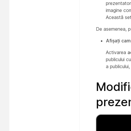
prezentatoru
imagine comp
Această set
De asemenea, put
Afișați cam
Activarea
a
publicului c
a publicului,
Modif
prezen