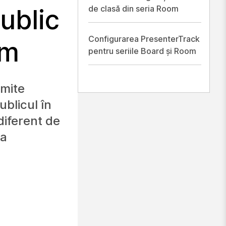
de clasă din seria Room
ublic
Configurarea PresenterTrack
om
pentru seriile Board și Room
rmite
ublicul în
diferent de
 a