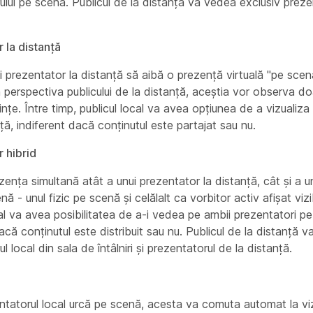
ului pe scenă. Publicul de la distanță va vedea exclusiv prezen
 la distanță
i prezentator la distanță să aibă o prezență virtuală "pe scen
 perspectiva publicului de la distanță, aceștia vor observa doa
nțe. Între timp, publicul local va avea opțiunea de a vizualiza
ță, indiferent dacă conținutul este partajat sau nu.
 hibrid
zența simultană atât a unui prezentator la distanță, cât și a u
nă - unul fizic pe scenă și celălalt ca vorbitor activ afișat vizi
cal va avea posibilitatea de a-i vedea pe ambii prezentatori p
acă conținutul este distribuit sau nu. Publicul de la distanță 
l local din sala de întâlniri și prezentatorul de la distanță.
tatorul local urcă pe scenă, acesta va comuta automat la vi