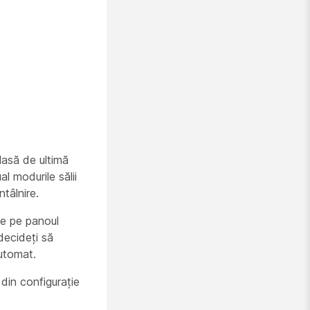
lasă de ultimă
l modurile sălii
tâlnire.
de pe panoul
decideți să
automat.
din configurație