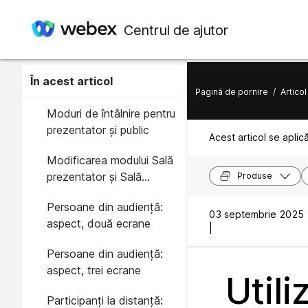
Centrul de ajutor
În acest articol
Pagină de pornire
/
Articol
Moduri de întâlnire pentru
prezentator și public
Acest articol se aplic
Modificarea modului Sală
prezentator și Sală
Produse
audiență
Persoane din audiență:
03 septembrie 2025
aspect, două ecrane
|
Persoane din audiență:
aspect, trei ecrane
Utili
Participanți la distanță: