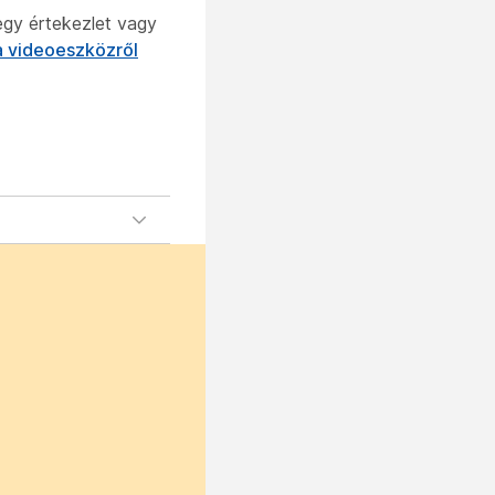
egy értekezlet vagy
a videoeszközről