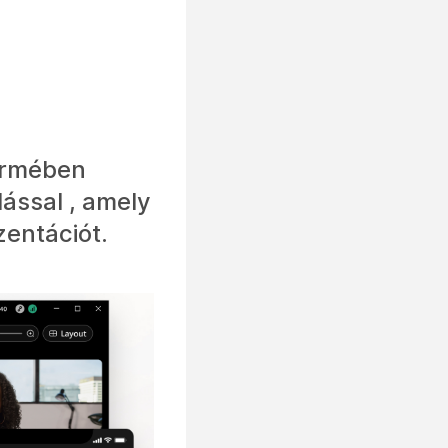
ermében
ással , amely
zentációt.