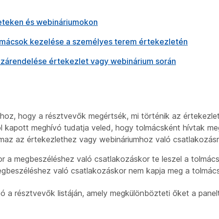
eteken és webináriumokon
olmácsok kezelése a személyes terem értekezletén
zzárendelése értekezlet vagy webinárium során
ához, hogy a résztvevők megértsék, mi történik az értekezl
ól kapott meghívó tudatja veled, hogy tolmácsként hívtak me
almaz az értekezlethez vagy webináriumhoz való csatlakozásr
kor a megbeszéléshez való csatlakozáskor te leszel a tolmá
megbeszéléshez való csatlakozáskor nem kapja meg a tolmács
tó a résztvevők listáján, amely megkülönbözteti őket a panel