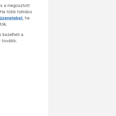
 és a megosztott
. Ha több tolmács
tüzeneteket
, ha
tok.
 kezelheti a
y tovább.