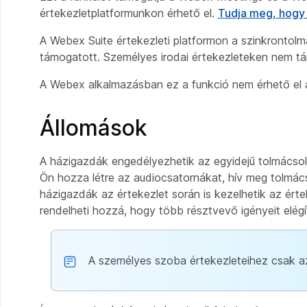
értekezletplatformunkon érhető el.
Tudja meg, hogy
A Webex Suite értekezleti platformon a szinkrontolm
támogatott. Személyes irodai értekezleteken nem t
A Webex alkalmazásban ez a funkció nem érhető el
Állomások
A házigazdák engedélyezhetik az egyidejű tolmácso
Ön hozza létre az audiocsatornákat, hív meg tolmács
házigazdák az értekezlet során is kezelhetik az ért
rendelheti hozzá, hogy több résztvevő igényeit elégí
A személyes szoba értekezleteihez csak a