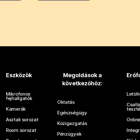
Eszközök
Megoldások a
Erőf
következőhöz:
Mikrofonos
Letöl
fejhallgatók
Oktatás
Csatl
Kamerák
teszt
Egészségügy
Asztali sorozat
Onlin
Közigazgatás
Room sorozat
Integ
Pénzügyek