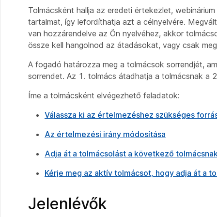
Tolmácsként hallja az eredeti értekezlet, webináriu
tartalmat, így lefordíthatja azt a célnyelvére. Megvá
van hozzárendelve az Ön nyelvéhez, akkor tolmácsolá
össze kell hangolnod az átadásokat, vagy csak meg
A fogadó határozza meg a tolmácsok sorrendjét, amik
sorrendet. Az 1. tolmács átadhatja a tolmácsnak a 2
Íme a tolmácsként elvégezhető feladatok:
Válassza ki az értelmezéshez szükséges forrá
Az értelmezési irány módosítása
Adja át a tolmácsolást a következő tolmácsna
Kérje meg az aktív tolmácsot, hogy adja át a t
Jelenlévők