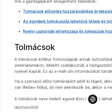
Íme a gazdagépként elvégezhető feladatok:
Tolmácsok előzetes hozzárendelése értekezl
Az egyidejű tolmácsolás lehetővé tétele és t
Nyelvi csatornák létrehozása és tolmácsok ho
Tolmácsok
A tolmácsok kritikus fontosságúak annak biztosítás
webináriumukon. Mielőtt csatlakoznál, a házigazdát
nyelvet kaptál. Ez az e-mail-cím információkat tart
Ha a szervező előre tolmácsként jelölt ki téged, ak
van Webex-fiókja, de nem jelentkezik be, akkor a 
A tolmácsok neve mellett egyedi ikon (
) látha
résztvevőtől.