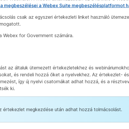
 a megbeszélései a Webex Suite megbeszélésplatformot h
ácsolás csak az egyszeri értekezleti linket használó ütemez
ámogatott.
 a Webex for Government számára.
lást az általuk ütemezett értekezletekhez és webináriumokh
okat, és rendeli hozzá őket a nyelvekhez. Az értekezlet- é
elmezést, így új nyelvi csatornákat adhat hozzá, és a résztv
tsék ki.
z értekezlet megkezdése után adhat hozzá tolmácsolást.