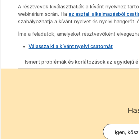
A résztvevők kiválaszthatják a kívánt nyelvhez tart
webinárium során. Ha
az asztali alkalmazásból csat
szabályozhatja a kívánt nyelvet és nyelvi hangerőt
Íme a feladatok, amelyeket résztvevőként elvégezhe
Válassza ki a kívánt nyelvi csatornát
Ismert problémák és korlátozások az egyidejű 
Has
Igen, kös