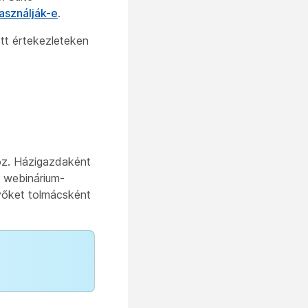
asználják-e
.
ett értekezleteken
oz. Házigazdaként
s webinárium-
evőket tolmácsként