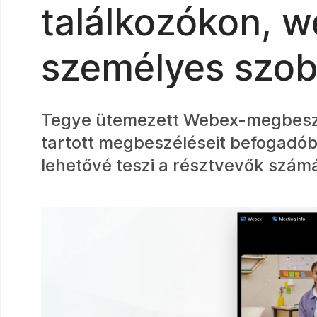
találkozókon, 
személyes szo
Tegye ütemezett Webex-megbeszé
tartott megbeszéléseit befogadó
lehetővé teszi a résztvevők számá