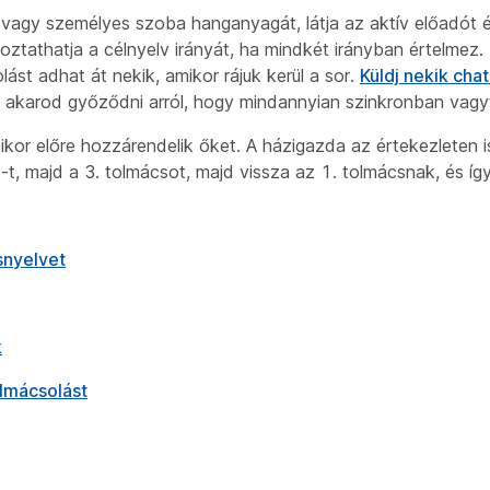
m vagy személyes szoba hanganyagát, látja az aktív előadót
ltoztathatja a célnyelv irányát, ha mindkét irányban értelmez
st adhat át nekik, amikor rájuk kerül a sor.
Küldj nekik cha
 akarod győződni arról, hogy mindannyian szinkronban vagy
or előre hozzárendelik őket. A házigazda az értekezleten is
-t, majd a 3. tolmácsot, majd vissza az 1. tolmácsnak, és íg
snyelvet
k
olmácsolást