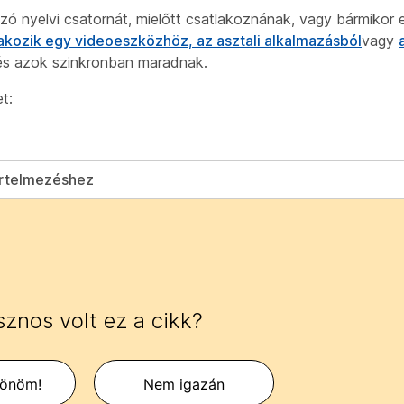
ozó nyelvi csatornát, mielőtt csatlakoznának, vagy bármikor 
lakozik egy videoeszközhöz, az asztali alkalmazásból
vagy
, és azok szinkronban maradnak.
t:
értelmezéshez
znos volt ez a cikk?
zönöm!
Nem igazán