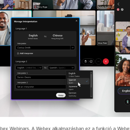
ebex Webinars. A Webex alkalmazásban ez a funkció a Webe