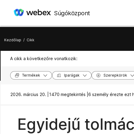
Súgóközpont
Kezdőlap
/
Cikk
A cikk a következőre vonatkozik:
Termékek
Iparágak
Szerepkörök
2026. március 20. |
1470 megtekintés |
6 személy érezte ezt
Egyidejű tolmá