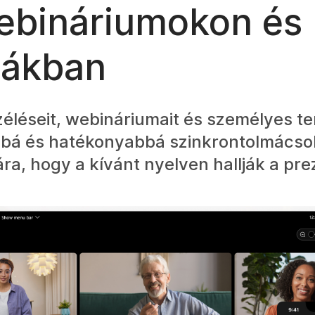
webináriumokon és
bákban
léseit, webináriumait és személyes t
bbá és hatékonyabbá szinkrontolmácsol
ra, hogy a kívánt nyelven hallják a pre