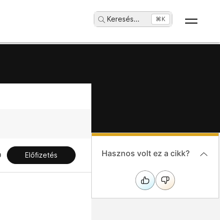
Keresés
...
⌘K
Hasznos volt ez a cikk?
Előfizetés