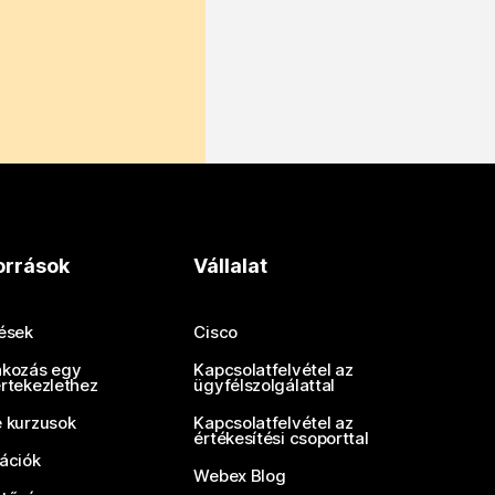
orrások
Vállalat
tések
Cisco
akozás egy
Kapcsolatfelvétel az
értekezlethez
ügyfélszolgálattal
e kurzusok
Kapcsolatfelvétel az
értékesítési csoporttal
rációk
Webex Blog