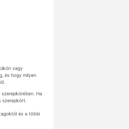
etükön vagy
g, és hogy milyen
ól.
cs szerepkörében. Ha
 szerepkört.
tagoktól és a többi