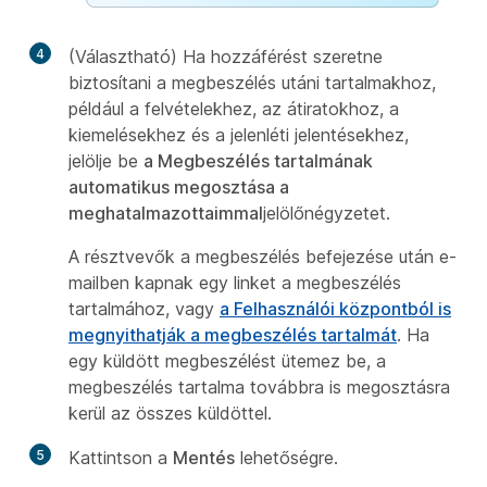
4
(Választható) Ha hozzáférést szeretne
biztosítani a megbeszélés utáni tartalmakhoz,
például a felvételekhez, az átiratokhoz, a
kiemelésekhez és a jelenléti jelentésekhez,
jelölje be
a Megbeszélés tartalmának
automatikus megosztása a
meghatalmazottaimmal
jelölőnégyzetet.
A résztvevők a megbeszélés befejezése után e-
mailben kapnak egy linket a megbeszélés
tartalmához, vagy
a Felhasználói központból is
megnyithatják a megbeszélés tartalmát
. Ha
egy küldött megbeszélést ütemez be, a
megbeszélés tartalma továbbra is megosztásra
kerül az összes küldöttel.
5
Kattintson a
Mentés
lehetőségre.