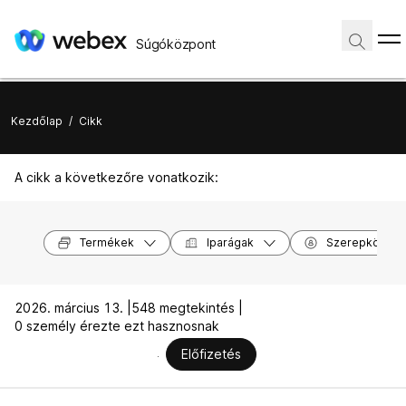
Súgóközpont
Kezdőlap
/
Cikk
A cikk a következőre vonatkozik:
Termékek
Iparágak
Szerepkörök
2026. március 13. |
548 megtekintés |
0 személy érezte ezt hasznosnak
Előfizetés