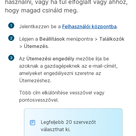
használni, vagy ha túl elfoglalt vagy ahhoz,
hogy magad csináld meg.
1
Jelentkezzen be a
Felhasználói központba
.
2
Lépjen a
Beállítások
menüpontra >
Találkozók
>
Ütemezés
.
3
Az
Ütemezési engedély
mezőbe írja be
azoknak a gazdagépeknek az e-mail-címét,
amelyeket engedélyezni szeretne az
Ütemezéshez.
Több cím elkülönítése vesszővel vagy
pontosvesszővel.
Legfeljebb 20 szervezőt
választhat ki.