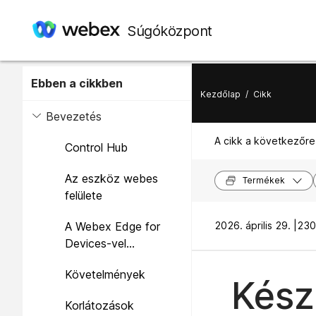
Súgóközpont
Ebben a cikkben
Kezdőlap
/
Cikk
Bevezetés
A cikk a következőre
Control Hub
Az eszköz webes
Termékek
felülete
A Webex Edge for
2026. április 29. |
230
Devices-vel
összekapcsolt
Követelmények
eszközök
Kész
Korlátozások