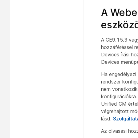
A Webex
eszköz
A CE9.15.3 vagy
hozzáféréssel r
Devices írási 
Devices
menüpo
Ha engedélyezi a
rendszer konfigu
nem vonatkozik a
konfigurációkra.
Unified CM érték
végrehajtott mó
lásd:
Szolgáltat
Az olvasási hozz