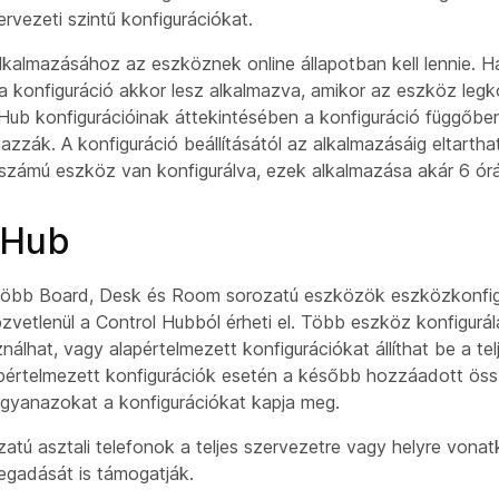
ervezeti szintű konfigurációkat.
alkalmazásához az eszköznek online állapotban kell lennie. H
 a konfiguráció akkor lesz alkalmazva, amikor az eszköz legk
 Hub konfigurációinak áttekintésében a konfiguráció függőben
zzák. A konfiguráció beállításától az alkalmazásáig eltartha
számú eszköz van konfigurálva, ezek alkalmazása akár 6 órá
 Hub
több Board, Desk és Room sorozatú eszközök eszközkonfig
zvetlenül a Control Hubból érheti el. Több eszköz konfigurá
álhat, vagy alapértelmezett konfigurációkat állíthat be a te
pértelmezett konfigurációk esetén a később hozzáadott ös
gyanazokat a konfigurációkat kapja meg.
atú asztali telefonok a teljes szervezetre vagy helyre vona
egadását is támogatják.