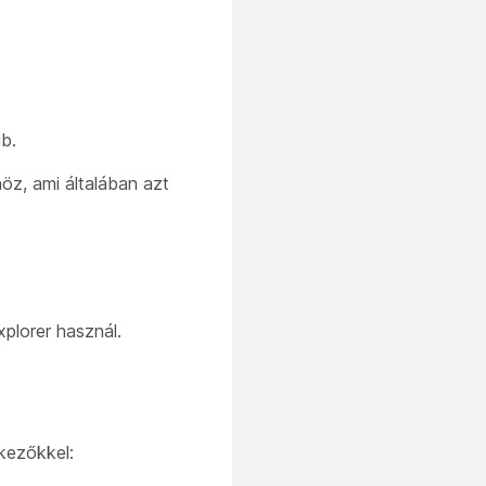
b.
z, ami általában azt
xplorer használ.
kezőkkel: