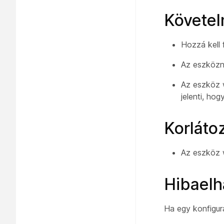
Követe
Hozzá kell 
Az eszközne
Az eszköz 
jelenti, ho
Korláto
Az eszköz w
Hibaelh
Ha egy konfigur