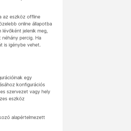
a az eszköz offline
özelebb online állapotba
 lévőként jelenik meg,
t néhány percig. Ha
t is igénybe vehet.
urációinak egy
lásához konfigurációs
ljes szervezet vagy hely
szes eszköz
tkozó alapértelmezett