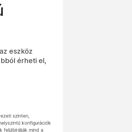
ú
 az eszköz
ból érheti el,
ezeti szinten,
elyszintű konfigurációk
 felülbírálják mind a