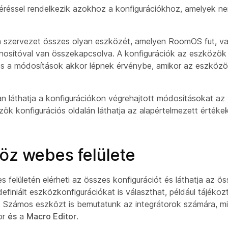
éréssel rendelkezik azokhoz a konfigurációkhoz, amelyek n
 a szervezet összes olyan eszközét, amelyen RoomOS fut, 
nosítóval van összekapcsolva. A konfigurációk az eszközök á
s a módosítások akkor lépnek érvénybe, amikor az eszközök
n láthatja a konfigurációkon végrehajtott módosításokat az
ök konfigurációs oldalán láthatja az alapértelmezett értéke
öz webes felülete
felületén elérheti az összes konfigurációt és láthatja az ös
definiált eszközkonfigurációkat is választhat, például tájéko
 Számos eszközt is bemutatunk az integrátorok számára, min
or
és
a
Macro Editor
.