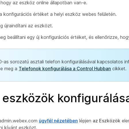
, hogy az eszköz online állapotban van-e.
 a konfigurációs értéket a helyi eszköz webes felületén.
g újraindítani az eszközt.
eg beállítani egy új konfigurációs értéket, és ellenőrizze, ho
-as sorozatú asztali telefon konfigurálásával kapcsolatos i
se meg a
Telefonok konfigurálása a Control Hubban
cikket.
 eszközök konfigurálás
//admin.webex.com
ügyfél nézetében
lépjen
az Eszközök
elem
ni kívánt eszközt.