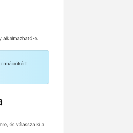
gy alkalmazható-e.
nformációkért
a
re, és válassza ki a