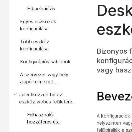
Desk
Hibaelhárítás
Egyes eszközök
eszk
konfigurálása
Több eszköz
konfigurálása
Bizonyos f
konfigurác
Konfigurációs sablonok
vagy haszn
A szervezet vagy hely
alapértelmezett
konfigurációja
Bevez
Jelentkezzen be az
eszköz webes felületére
Webex hitelesítő
Felhasználói
adatokkal
A konfigurációk 
hozzáférés és
helyszinten vag
szerepkörök
felülbírálják a 