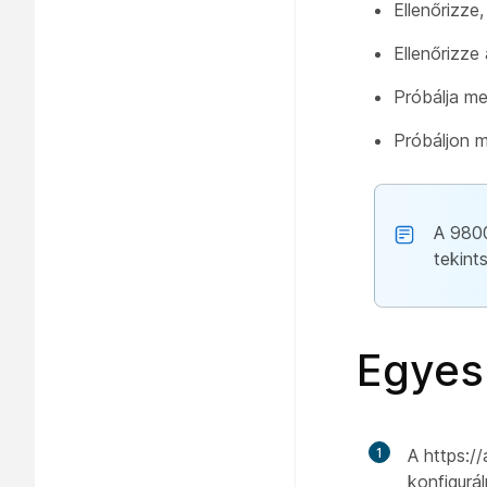
Ellenőrizze
Ellenőrizze
Próbálja me
Próbáljon m
A 9800
tekint
Egyes
1
A https:
konfigurál