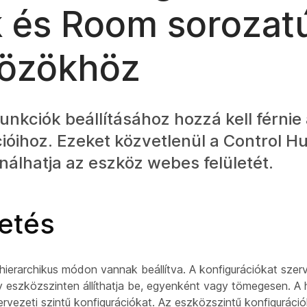
 és Room sorozat
özökhöz
unkciók beállításához hozzá kell férnie
ióihoz. Ezeket közvetlenül a Control Hub
álhatja az eszköz webes felületét.
etés
hierarchikus módon vannak beállítva. A konfigurációkat szerv
y eszközszinten állíthatja be, egyenként vagy tömegesen. A h
szervezeti szintű konfigurációkat. Az eszközszintű konfigurációk