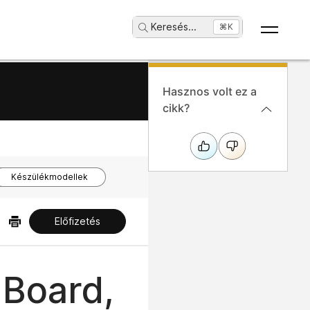
Keresés
...
⌘K
Hasznos volt ez a
cikk?
Készülékmodellek
Előfizetés
 Board,