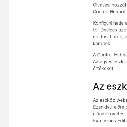
Olvasási hozzáf
Control Hubból.
Konfigurálhatja
for Devices azo
módosíthatók, é
kerülnek.
A Control Hubba
Az egyes eszköz
értékeket.
Az eszk
Az eszköz webes 
Ezenkívül előre 
előadókövetést.
Extensions Edit