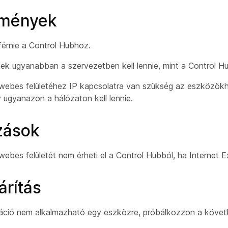
lmények
férnie a Control Hubhoz.
k ugyanabban a szervezetben kell lennie, mint a Control Hu
webes felületéhez IP kapcsolatra van szükség az eszközökhö
gy ugyanazon a hálózaton kell lennie.
zások
ebes felületét nem érheti el a Control Hubból, ha Internet E
árítás
áció nem alkalmazható egy eszközre, próbálkozzon a követ