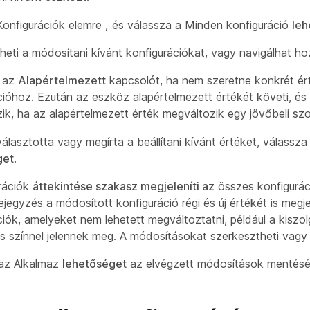
Konfigurációk elemre
,
és válassza a Minden konfiguráció
leh
eti a módosítani kívánt konfigurációkat, vagy navigálhat ho
a az
Alapértelmezett
kapcsolót, ha nem szeretne konkrét érté
cióhoz. Ezután az eszköz alapértelmezett értékét követi, és
ik, ha az alapértelmezett érték megváltozik egy jövőbeli szof
választotta vagy megírta a beállítani kívánt értéket, válassz
get
.
rációk
áttekintése szakasz megjeleníti az
összes konfigurác
jegyzés a módosított konfiguráció régi és új értékét is megje
ciók, amelyeket nem lehetett megváltoztatni, például a kiszol
ros színnel jelennek meg. A módosításokat szerkesztheti vagy t
 az Alkalmaz
lehetőséget
az elvégzett módosítások mentésé