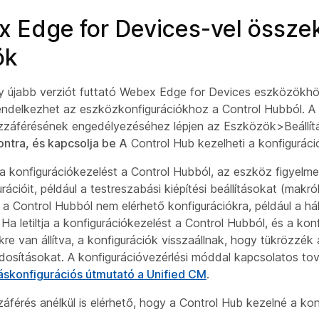
 Edge for Devices-vel össze
ök
 újabb verziót futtató Webex Edge for Devices eszközökhöz 
endelkezhet az eszközkonfigurációkhoz a Control Hubból. 
hozzáférésének engedélyezéséhez lépjen az Eszközök>Beáll
ntra, és kapcsolja be A
Control Hub kezelheti a konfigurác
 konfigurációkezelést a Control Hubból, az eszköz figyelmen 
rációit, például a testreszabási kiépítési beállításokat (makr
 Control Hubból nem elérhető konfigurációkra, például a hál
 Ha letiltja a konfigurációkezelést a Control Hubból, és a ko
re van állítva, a konfigurációk visszaállnak, hogy tükrözzék 
dosításokat. A konfigurációvezérlési móddal kapcsolatos tov
áskonfigurációs útmutató a Unified CM
.
áférés anélkül is elérhető, hogy a Control Hub kezelné a kon