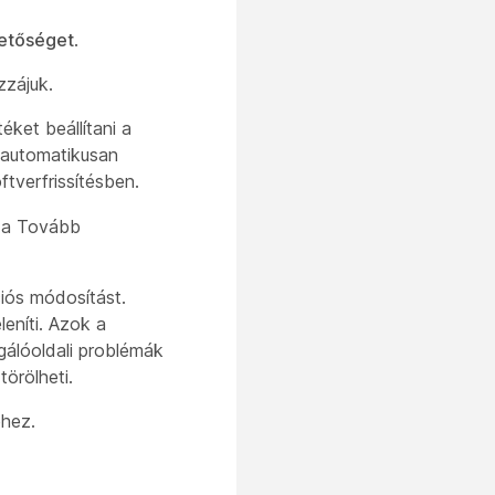
etőséget
.
zzájuk.
ket beállítani a
 automatikusan
tverfrissítésben.
a a Tovább
iós módosítást.
leníti. Azok a
gálóoldali problémák
örölheti.
hez.