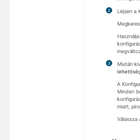
2
Lépjen a 
Megkeresh
Használj
konfigurá
megváltoz
3
Miután ki
lehetősé
A Konfigu
Minden be
konfigurá
miatt, pi
Válassza