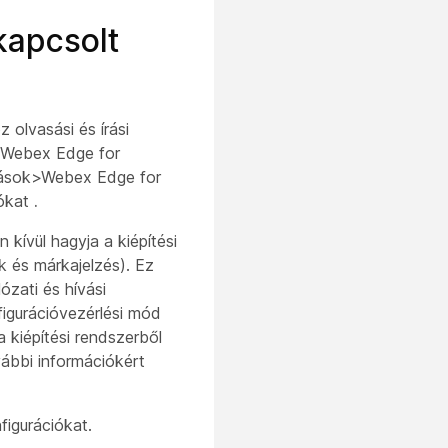
kapcsolt
olvasási és írási
A Webex Edge for
ítások>Webex Edge for
iókat
.
kívül hagyja a kiépítési
ók és márkajelzés). Ez
ózati és hívási
nfigurációvezérlési mód
a kiépítési rendszerből
ábbi információkért
figurációkat.