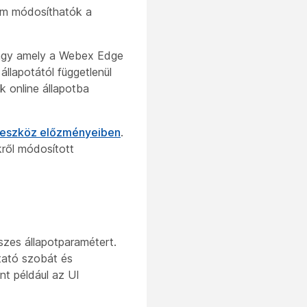
em módosíthatók a
vagy amely a Webex Edge
llapotától függetlenül
 online állapotba
eszköz előzményeiben
.
kről módosított
szes állapotparamétert.
ztató szobát és
t például az UI