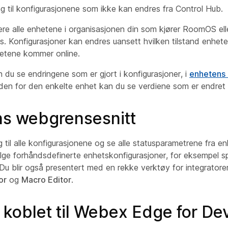
ng til konfigurasjonene som ikke kan endres fra Control Hub.
re alle enhetene i organisasjonen din som kjører RoomOS elle
. Konfigurasjoner kan endres uansett hvilken tilstand enheten
hetene kommer online.
n du se endringene som er gjort i konfigurasjoner, i
enhetens 
iden for den enkelte enhet kan du se verdiene som er endret 
s webgrensesnitt
g til alle konfigurasjonene og se alle statusparametrene fra e
elge forhåndsdefinerte enhetskonfigurasjoner, for eksempel s
Du blir også presentert med en rekke verktøy for integratore
or
og
Macro Editor
.
 koblet til Webex Edge for De