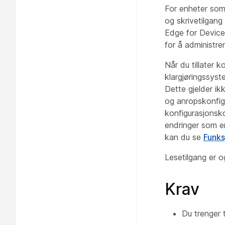
For enheter som
og skrivetilgang
Edge for Devices
for å administre
Når du tillater 
klargjøringssyst
Dette gjelder ik
og anropskonfigu
konfigurasjonsko
endringer som er
kan du se
Funks
Lesetilgang er o
Krav
Du trenger t