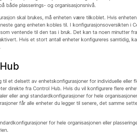
på både plasserings- og organisasjonsnivå.
urasjon skal brukes, må enheten være tilkoblet. Hvis enheten
neste gang enheten kobles til. I konfigurasjonsoversikten i C
som ventende til den tas i bruk. Det kan ta noen minutter fr
 aktivert. Hvis et stort antall enheter konfigureres samtidig, k
.
 Hub
 til et delsett av enhetskonfigurasjoner for individuelle eller 
er direkte fra Control Hub. Hvis du vil konfigurere flere enhe
ler eller angi standardkonfigurasjoner for hele organisasjone
asjoner får alle enheter du legger til senere, det samme sett
ndardkonfigurasjoner for hele organisasjonen eller plasserin
ien.