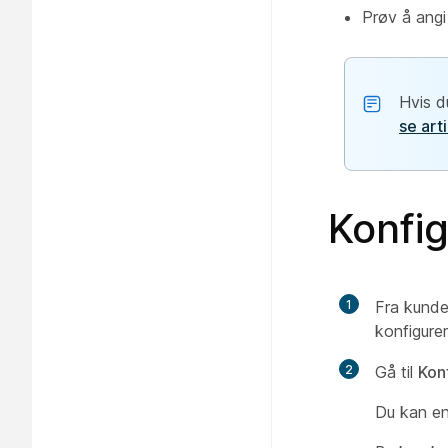
Prøv å angi
Hvis d
se art
Konfig
1
Fra kunde
konfigurer
2
Gå til
Kon
Du kan ent