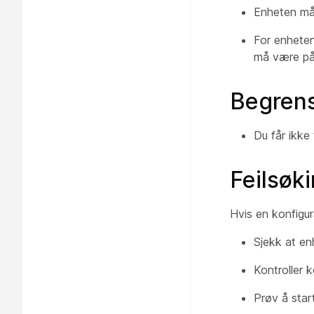
Enheten må
For enheten
må være på
Begren
Du får ikke
Feilsøk
Hvis en konfigur
Sjekk at enh
Kontroller 
Prøv å star