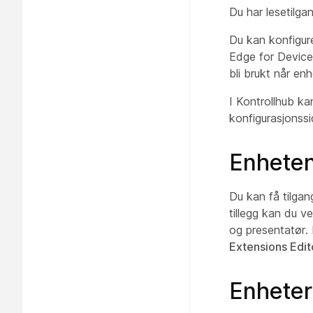
Du har lesetilga
Du kan konfigure
Edge for Devices
bli brukt når en
I Kontrollhub ka
konfigurasjonss
Enheten
Du kan få tilgan
tillegg kan du v
og presentatør. 
Extensions Edit
Enheter