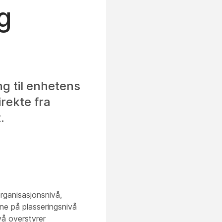
g
ng til enhetens
irekte fra
.
rganisasjonsnivå,
ene på plasseringsnivå
vå overstyrer