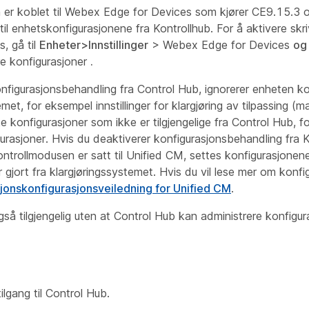
 er koblet til Webex Edge for Devices som kjører CE9.15.3 o
 til enhetskonfigurasjonene fra Kontrollhub. For å aktivere sk
, gå til
Enheter>Innstillinger
>
Webex Edge for Devices
og 
re konfigurasjoner
.
konfigurasjonsbehandling fra Control Hub, ignorerer enheten ko
emet, for eksempel innstillinger for klargjøring av tilpassing (
ke konfigurasjoner som ikke er tilgjengelige fra Control Hub, 
rasjoner. Hvis du deaktiverer konfigurasjonsbehandling fra 
ntrollmodusen er satt til Unified CM, settes konfigurasjonene 
 gjort fra klargjøringssystemet. Hvis du vil lese mer om konf
jonskonfigurasjonsveiledning for Unified CM
.
gså tilgjengelig uten at Control Hub kan administrere konfigur
ilgang til Control Hub.