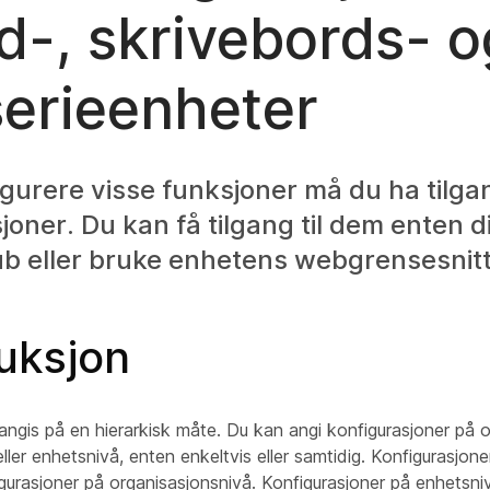
d-, skrivebords- o
erieenheter
igurere visse funksjoner må du ha tilga
joner. Du kan få tilgang til dem enten d
ub eller bruke enhetens webgrensesnitt
uksjon
angis på en hierarkisk måte. Du kan angi konfigurasjoner på o
eller enhetsnivå, enten enkeltvis eller samtidig. Konfigurasjon
gurasjoner på organisasjonsnivå. Konfigurasjoner på enhetsni