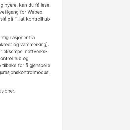
g nyere, kan du få lese-
rivetilgang for Webex
slå på
Tillat kontrollhub
nfigurasjoner fra
makroer og varemerking).
for eksempel nettverks-
Kontrollhub og
tilbake for å gjenspeile
igurasjonskontrollmodus,
asjoner.