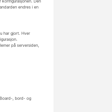
or konfigurasjonen. Den
tandarden endres i en
u har gjort. Hver
igurasjon.
lemer på serversiden,
 Board-, bord- og