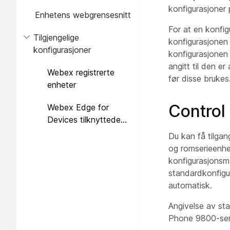
enhet
konfigurasjoner 
Enhetens webgrensesnitt
For at en konfig
Tilgjengelige
konfigurasjonen 
konfigurasjoner
konfigurasjonen 
angitt til den er
Webex registrerte
før disse brukes
enheter
Control
Webex Edge for
Devices tilknyttede
enheter
Du kan få tilgang
og romserieenhet
konfigurasjonsma
standardkonfigur
automatisk.
Angivelse av sta
Phone 9800-ser