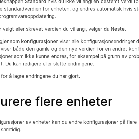
sleknappen
Standard
hvis du ikke vil angi en bestemt verdi f
lge standardverdien for enheten, og endres automatisk hvis s
 programvareoppdatering.
 valgt eller skrevet verdien du vil angi, velger
du Neste
.
gjennom konfigurasjoner
viser alle konfigurasjonsendringer d
 viser både den gamle og den nye verdien for en endret konf
sjoner som ikke kunne endres, for eksempel på grunn av prob
dt. Du kan redigere eller slette endringene.
for å lagre endringene du har gjort.
urere flere enheter
urasjoner av enheter kan du endre konfigurasjoner på flere
 samtidig.