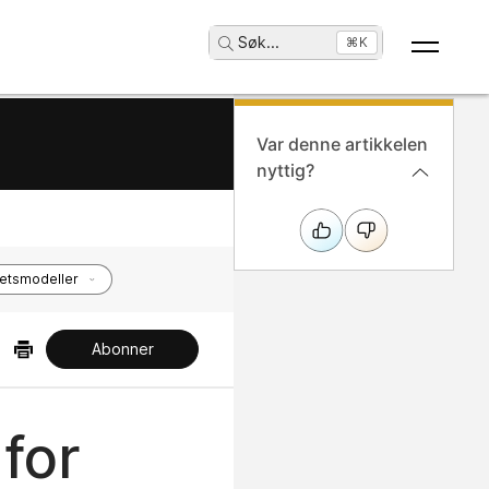
Søk
...
⌘K
Var denne artikkelen
nyttig?
etsmodeller
Abonner
for