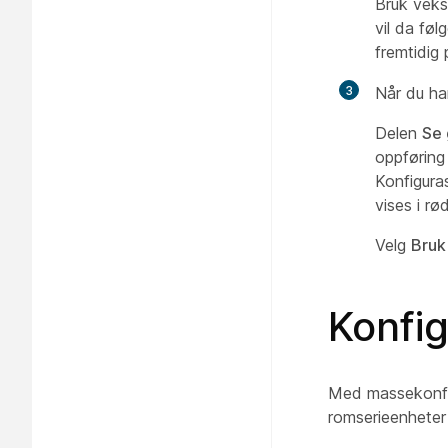
Bruk vek
vil da fø
fremtidig
3
Når du har
Delen
Se 
oppføring
Konfigura
vises i rø
Velg
Bruk
Konfig
Med massekonfig
romserieenheter