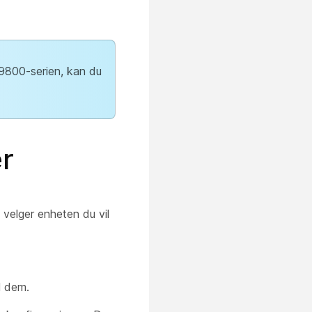
 9800-serien, kan du
er
velger enheten du vil
l dem.