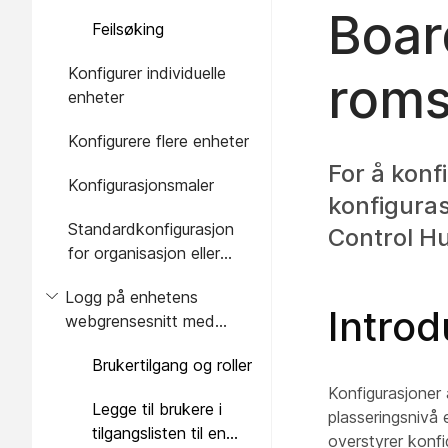
Boar
Feilsøking
Konfigurer individuelle
roms
enheter
Konfigurere flere enheter
For å konf
Konfigurasjonsmaler
konfiguras
Standardkonfigurasjon
Control H
for organisasjon eller
plassering
Logg på enhetens
Introd
webgrensesnitt med
Webex-legitimasjon
Brukertilgang og roller
Konfigurasjoner 
Legge til brukere i
plasseringsnivå 
tilgangslisten til en
overstyrer konfi