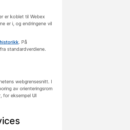
r er koblet til Webex
e er i, og endringene vil
historikk
. På
fra standardverdiene.
nhetens webgrensesnitt. I
poring av orienteringsrom
r, for eksempel
UI
vices