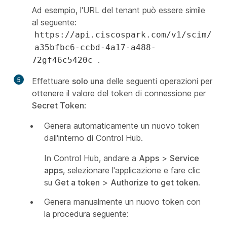
Ad esempio, l'URL del tenant può essere simile
al seguente:
https://api.ciscospark.com/v1/scim/
a35bfbc6-ccbd-4a17-a488-
.
72gf46c5420c
5
Effettuare
solo una
delle seguenti operazioni per
ottenere il valore del token di connessione per
Secret Token
:
Genera automaticamente un nuovo token
dall'interno di Control Hub.
In Control Hub, andare a
Apps
>
Service
apps
, selezionare l'applicazione e fare clic
su
Get a token
>
Authorize to get token
.
Genera manualmente un nuovo token con
la procedura seguente: