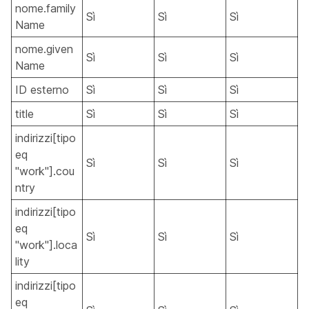
nome.family
Sì
Sì
Sì
Name
nome.given
Sì
Sì
Sì
Name
ID esterno
Sì
Sì
Sì
title
Sì
Sì
Sì
indirizzi[tipo
eq
Sì
Sì
Sì
"work"].cou
ntry
indirizzi[tipo
eq
Sì
Sì
Sì
"work"].loca
lity
indirizzi[tipo
eq