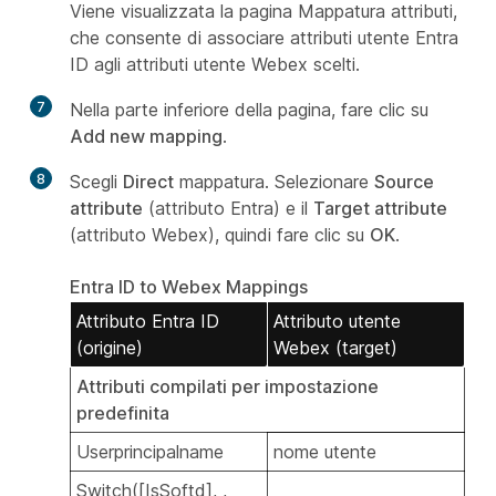
Viene visualizzata la pagina Mappatura attributi,
che consente di associare attributi utente Entra
ID agli attributi utente Webex scelti.
7
Nella parte inferiore della pagina, fare clic su
Add new mapping
.
8
Scegli
Direct
mappatura. Selezionare
Source
attribute
(attributo Entra) e il
Target attribute
(attributo Webex), quindi fare clic su
OK
.
Entra ID to Webex Mappings
Attributo Entra ID
Attributo utente
(origine)
Webex (target)
Attributi compilati per impostazione
predefinita
Userprincipalname
nome utente
Switch([IsSoftd], ,