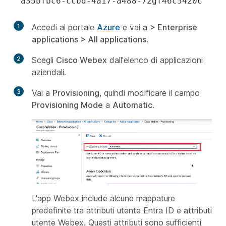
a35bfbc6-ccbd-4a17-a488-72gf46c5420c
1
Accedi al portale
Azure
e vai a
>
Enterprise
applications
>
All applications
.
2
Scegli
Cisco Webex
dall'elenco di applicazioni
aziendali.
3
Vai a
Provisioning
, quindi modificare il campo
Provisioning Mode
a
Automatic
.
L'app Webex include alcune mappature
predefinite tra attributi utente Entra ID e attributi
utente Webex. Questi attributi sono sufficienti