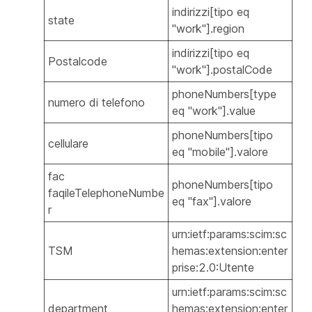
indirizzi[tipo eq
state
"work"].region
indirizzi[tipo eq
Postalcode
"work"].postalCode
phoneNumbers[type
numero di telefono
eq "work"].value
phoneNumbers[tipo
cellulare
eq "mobile"].valore
fac
phoneNumbers[tipo
faqileTelephoneNumbe
eq "fax"].valore
r
urn:ietf:params:scim:sc
TSM
hemas:extension:enter
prise:2.0:Utente
urn:ietf:params:scim:sc
department
hemas:extension:enter