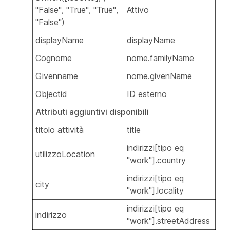
"False", "True", "True",
Attivo
"False")
displayName
displayName
Cognome
nome.familyName
Givenname
nome.givenName
Objectid
ID esterno
Attributi aggiuntivi disponibili
titolo attività
title
indirizzi[tipo eq
utilizzoLocation
"work"].country
indirizzi[tipo eq
city
"work"].locality
indirizzi[tipo eq
indirizzo
"work"].streetAddress