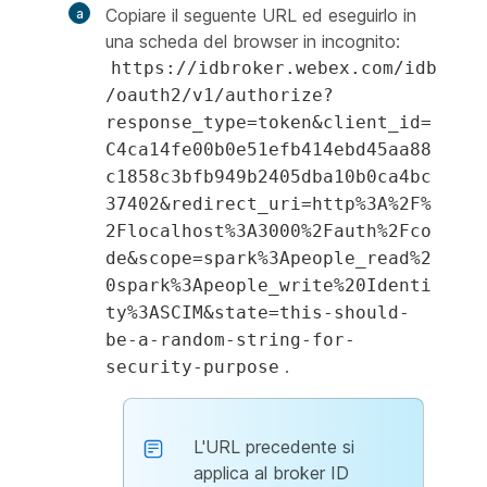
Copiare il seguente URL ed eseguirlo in
una scheda del browser in incognito:
https://idbroker.webex.com/idb
/oauth2/v1/authorize?
response_type=token&client_id=
C4ca14fe00b0e51efb414ebd45aa88
c1858c3bfb949b2405dba10b0ca4bc
37402&redirect_uri=http%3A%2F%
2Flocalhost%3A3000%2Fauth%2Fco
de&scope=spark%3Apeople_read%2
0spark%3Apeople_write%20Identi
ty%3ASCIM&state=this-should-
be-a-random-string-for-
.
security-purpose
L'URL precedente si
applica al broker ID