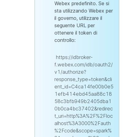
Webex predefinito. Se si
sta utilizzando Webex per
il governo, utilizzare il
seguente URL per
ottenere il token di
controllo:
https://idbroker-
f.webex.com/idb/oauth2/
v1/authorize?
response_type=token&cli
ent_id=C4ca14fe00b0e5
1efb414ebd45aa88c18
58c3bfb949b2405dba1
0b0ca4bc37402&redirec
t_uri=http%3A%2F%2Floc
alhost%3A3000%2Fauth
%2Fcode&scope=spark%