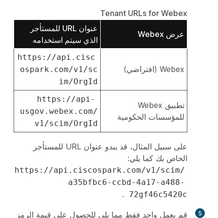
Tenant URLs for Webex
عنوان URL للمستأجر
عرض Webex
الذي سيتم استخدامه
https://api.cisc
Webex (افتراضي)
ospark.com/v1/sc
im/OrgId
https://api-
تطبيق Webex
usgov.webex.com/
للمؤسسات الحكومية
v1/scim/OrgId
على سبيل المثال، قد يبدو عنوان URL للمستأجر
الخاص بك كما يلي:
https://api.ciscospark.com/v1/scim/
a35bfbc6-ccbd-4a17-a488-
.
72gf46c5420c
5
قم بعمل
واحد
فقط مما يلي للحصول على قيمة الرمز