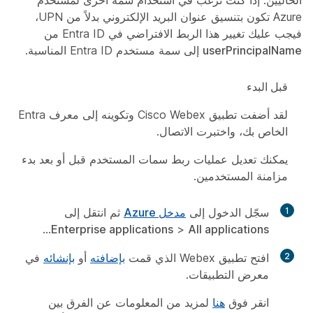
الحاليين. إذا كنت ترغب في استخدام سمة أخرى لمستخدم
Azure تكون بتنسيق عنوان البريد الإلكتروني بدلاً من UPN،
فيجب عليك تغيير هذا الربط الافتراضي في Entra ID من
userPrincipalName
إلى سمة مستخدم Entra ID المناسبة.
‏‫قبل البدء‬
لقد أضفت تطبيق Cisco Webex وتكوينه إلى معرف Entra
الخاص بك، واختبرت الاتصال.
يمكنك تعديل عمليات ربط سمات المستخدم قبل أو بعد بدء
مزامنة المستخدمين.
1
سجّل الدخول إلى
مدخل Azure
ثم انتقل إلى
...
Enterprise applications
>
All applications
2
افتح تطبيق Webex الذي قمت
بإضافته
أو
بإنشائه
في
معرض التطبيقات.
انقر فوق
هنا
لمزيد من المعلومات عن الفرق بين