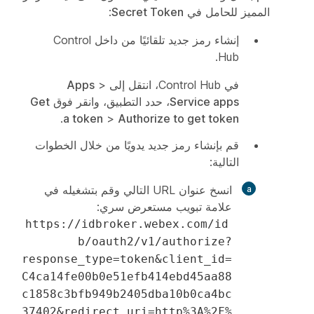
المميز للحامل في
Secret Token
:
إنشاء رمز جديد تلقائيًا من داخل Control
Hub.
في Control Hub، انتقل إلى
>
Apps
Service apps
، حدد التطبيق، وانقر فوق
Get
.
a token
>
Authorize to get token
قم بإنشاء رمز جديد يدويًا من خلال الخطوات
التالية:
انسخ عنوان URL التالي وقم بتشغيله في
علامة تبويب مستعرض سري:
https://idbroker.webex.com/id
b/oauth2/v1/authorize?
response_type=token&client_id=
C4ca14fe00b0e51efb414ebd45aa88
c1858c3bfb949b2405dba10b0ca4bc
37402&redirect_uri=http%3A%2F%