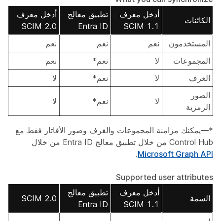
أدخل معرف
تطبيق معالج
أدخل معرف
الكائنات
SCIM 2.0
Entra ID
SCIM 1.1
المستخدمون
نعم
نعم
نعم
المجموعات
لا
نعم*
نعم
الغرف
لا
نعم*
لا
الصور
لا
نعم*
لا
الرمزية
*—يمكنك مزامنة المجموعات والغرف وصور الأفاتار فقط مع
Control Hub من خلال تطبيق معالج Entra ID من خلال
.
Microsoft Graph API
Supported user attributes
أدخل معرف
تطبيق معالج
السمة
SCIM 2.0
Entra ID
SCIM 1.1