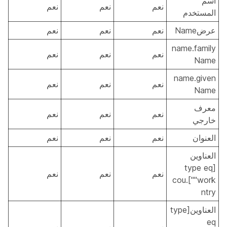
اسم
نعم
نعم
نعم
المستخدم
عرضName
نعم
نعم
نعم
name.family
نعم
نعم
نعم
Name
name.given
نعم
نعم
نعم
Name
معرف
نعم
نعم
نعم
خارجي
العنوان
نعم
نعم
نعم
العناوين
[type eq
نعم
نعم
نعم
"work"].cou
ntry
العناوين[type
eq