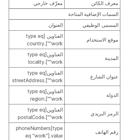
معرف الكائن
معرِّف خارجي
السمات الإضافية المتاحة
المسمى الوظيفي
العنوان
العناوين [type eq
موقع الاستخدام
"work"].country
العناوين[type eq
المدينة
"work"].locality
العناوين[type eq
عنوان الشارع
"work"].streetAddress
العناوين[type eq
الدولة
"work"].region
العناوين[type eq
الرمز البريدي
"work"].postalCode
phoneNumbers[type
رقم الهاتف
eq "work"].value