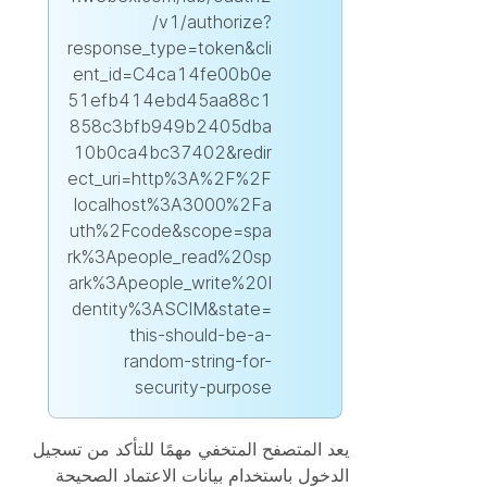
/v1/authorize?
response_type=token&cli
ent_id=C4ca14fe00b0e
51efb414ebd45aa88c1
858c3bfb949b2405dba
10b0ca4bc37402&redir
ect_uri=http%3A%2F%2F
localhost%3A3000%2Fa
uth%2Fcode&scope=spa
rk%3Apeople_read%20sp
ark%3Apeople_write%20I
dentity%3ASCIM&state=
this-should-be-a-
random-string-for-
security-purpose
يعد المتصفح المتخفي مهمًا للتأكد من تسجيل
الدخول باستخدام بيانات الاعتماد الصحيحة