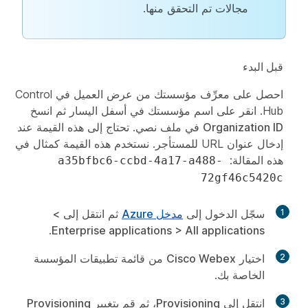
مجالات تم التحقق منها.
‏‫قبل البدء‬
احصل على معرِّف مؤسستك من عرض العميل في Control
Hub. انقر على اسم مؤسستك في أسفل اليسار ثم انسخ
Organization ID
في ملف نصي. تحتاج إلى هذه القيمة عند
إدخال عنوان URL للمستأجر. نستخدم هذه القيمة كمثال في
هذه المقالة:
a35bfbc6-ccbd-4a17-a488-
72gf46c5420c
1
سجّل الدخول إلى
مدخل Azure
ثم انتقل إلى
>
.
Enterprise applications
>
All applications
2
اختيار
Cisco Webex
من قائمة تطبيقات المؤسسة
الخاصة بك.
3
انتقل إلى
Provisioning
، ثم قم بتغيير
Provisioning