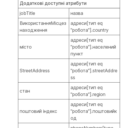
Додаткові доступні атрибути
jobTitle
назва
ВикористанняМісцез
адреси[тип eq
находження
"робота"].country
адреси[тип eq
місто
"робота"].населений
пункт
адреси[тип eq
StreetAddress
"робота"].streetAddre
ss
адреси[тип eq
стан
"робота"].region
адреси[тип eq
поштовий індекс
"робота"].поштовийк
од
phoneNumbers[type