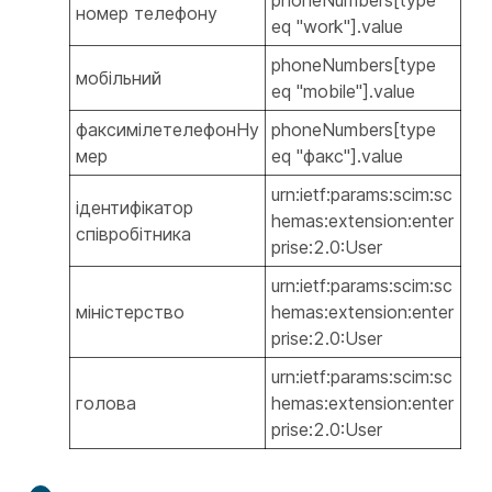
номер телефону
eq "work"].value
phoneNumbers[type
мобільний
eq "mobile"].value
факсимілетелефонНу
phoneNumbers[type
мер
eq "факс"].value
urn:ietf:params:scim:sc
ідентифікатор
hemas:extension:enter
співробітника
prise:2.0:User
urn:ietf:params:scim:sc
міністерство
hemas:extension:enter
prise:2.0:User
urn:ietf:params:scim:sc
голова
hemas:extension:enter
prise:2.0:User