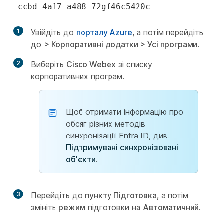
ccbd-4a17-a488-72gf46c5420c
1
Увійдіть до
порталу Azure
, а потім перейдіть
до
>
Корпоративні додатки
>
Усі програми
.
2
Виберіть
Cisco Webex
зі списку
корпоративних програм.
Щоб отримати інформацію про
обсяг різних методів
синхронізації Entra ID, див.
Підтримувані синхронізовані
об'єкти
.
3
Перейдіть до
пункту Підготовка
, а потім
змініть
режим
підготовки на
Автоматичний
.