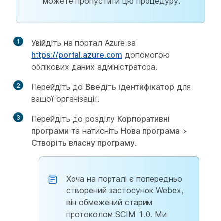
можете пропустити цю процедуру.
1
Увійдіть на портал Azure за
https://portal.azure.com
допомогою
облікових даних адміністратора.
2
Перейдіть до
Введіть ідентифікатор
для
вашої організації.
3
Перейдіть до розділу
Корпоративні
програми
та натисніть
Нова програма
>
Створіть власну програму
.
Хоча на порталі є попередньо
створений застосунок Webex,
він обмежений старим
протоколом SCIM 1.0. Ми