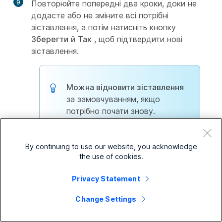
9
Повторюйте попередні два кроки, доки не
додасте або не зміните всі потрібні
зіставлення, а потім натисніть кнопку
Зберегти
й
Так
, щоб підтвердити нові
зіставлення.
Можна відновити зіставлення
за замовчуванням, якщо
потрібно почати знову.
By continuing to use our website, you acknowledge
the use of cookies.
Ваші зіставлення виконані, і користувачі Webex
будуть створені або оновлені під час наступної
Privacy Statement
синхронізації.
Change Settings
Підтримувані синхронізовані