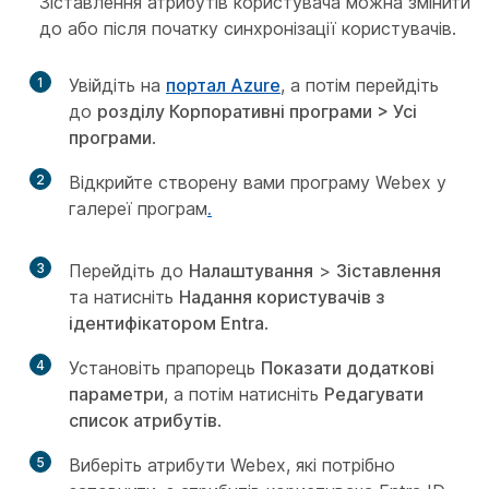
Зіставлення атрибутів користувача можна змінити
до або після початку синхронізації користувачів.
1
Увійдіть на
портал Azure
, а потім перейдіть
до
розділу Корпоративні програми > Усі
програми
.
2
Відкрийте створену вами програму Webex у
галереї програм
.
3
Перейдіть до
Налаштування
>
Зіставлення
та натисніть
Надання користувачів з
ідентифікатором Entra
.
4
Установіть прапорець
Показати додаткові
параметри
, а потім натисніть
Редагувати
список атрибутів
.
5
Виберіть атрибути Webex, які потрібно