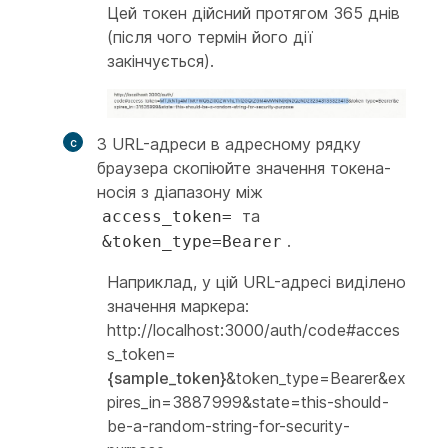
Цей токен дійсний протягом 365 днів
(після чого термін його дії
закінчується).
З URL-адреси в адресному рядку
браузера скопіюйте значення токена-
носія з діапазону між
та
access_token=
.
&token_type=Bearer
Наприклад, у цій URL-адресі виділено
значення маркера:
http://localhost:3000/auth/code#acces
s_token=
{sample_token}
&token_type=Bearer&ex
pires_in=3887999&state=this-should-
be-a-random-string-for-security-