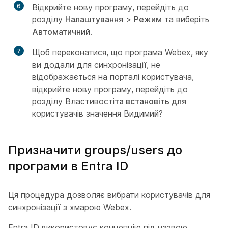
6
Відкрийте нову програму, перейдіть до
розділу
Налаштування
>
Режим
та виберіть
Автоматичний
.
7
Щоб переконатися, що програма Webex, яку
ви додали для синхронізації, не
відображається на порталі користувача,
відкрийте нову програму, перейдіть до
розділу Властивості
та встановіть для
користувачів значення Видимий?
Призначити groups/users до
програми в Entra ID
Ця процедура дозволяє вибрати користувачів для
синхронізації з хмарою Webex.
Entra ID використовує концепцію під назвою