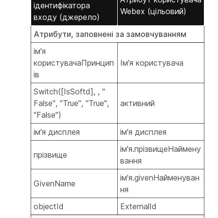
ідентифікатора
Webex (цільовий)
входу (джерело)
Атрибути, заповнені за замовчуванням
ім'я
користувачаПринцип
Ім'я користувача
ів
Switch([IsSoftd], , "
False", "True", "True",
активний
"False")
ім'я дисплея
ім'я дисплея
ім'я.прізвищеНаймену
прізвище
вання
ім'я.givenНайменуван
GivenName
ня
objectId
ExternalId