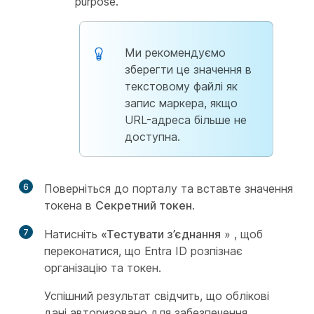
purpose.
Ми рекомендуємо
зберегти це значення в
текстовому файлі як
запис маркера, якщо
URL-адреса більше не
доступна.
6
Поверніться до порталу та вставте значення
токена в
Секретний токен
.
7
Натисніть
«Тестувати з’єднання
» , щоб
переконатися, що Entra ID розпізнає
організацію та токен.
Успішний результат свідчить, що облікові
дані авторизовано для забезпечення