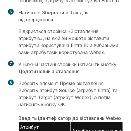
заповнити, з атрибутів користувача Entra ID.
6
Натисніть
Зберегти
>
Так
для
підтвердження.
Відкриється сторінка «Зіставлення
атрибутів», на якій ви можете зіставити
атрибути користувача Entra ID з вибраними
вами атрибутами користувача Webex.
7
У нижній частині сторінки натисніть кнопку
Додати новий зіставлення
.
8
Виберіть елемент
Пряме
зіставлення.
Виберіть атрибут
Source
(атрибут Entra) та
атрибут Target
(атрибут Webex), а потім
натисніть кнопку
OK
.
Введіть ідентифікатор до зіставлень Webex
Атрибут
Атрибут користувача