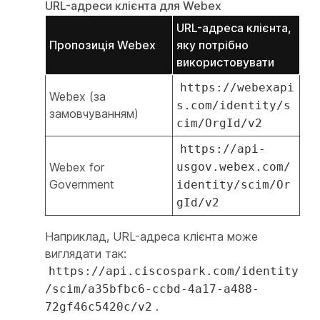
URL-адреси клієнта для Webex
URL-адреса клієнта,
Пропозиція Webex
яку потрібно
використовувати
https://webexapi
Webex (за
s.com/identity/s
замовчуванням)
cim/OrgId/v2
https://api-
Webex for
usgov.webex.com/
Government
identity/scim/Or
gId/v2
Наприклад, URL-адреса клієнта може
виглядати так:
https://api.ciscospark.com/identity
/scim/a35bfbc6-ccbd-4a17-a488-
.
72gf46c5420c/v2