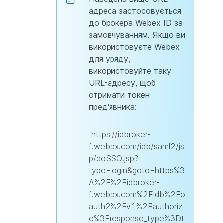
адреса застосовується
до брокера Webex ID за
замовчуванням. Якщо ви
використовуєте Webex
для уряду,
використовуйте таку
URL-адресу, щоб
отримати токен
пред'явника:
https://idbroker-
f.webex.com/idb/saml2/js
p/doSSO.jsp?
type=login&goto=https%3
A%2F%2Fidbroker-
f.webex.com%2Fidb%2Fo
auth2%2Fv1%2Fauthoriz
e%3Fresponse_type%3Dt