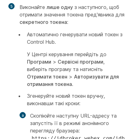
5
Виконайте
лише одну
з наступного, щоб
отримати значення токена пред'явника для
секретного токена
:
Автоматично генерувати новий токен з
Control Hub.
У Центрі керування перейдіть до
Програми
>
Сервісні програми
,
виберіть програму та натисніть
Отримати токен
>
Авторизувати для
отримання токена
.
Згенеруйте новий токен вручну,
виконавши такі кроки:
Скопіюйте наступну URL-адресу та
запустіть її в режимі анонімного
перегляду браузера:
https://idbroker.webex.com/idb