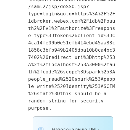
/saml2/jsp/doSSO.jsp?
type=login&goto=https%3A%2F%2F
idbroker.webex.com%2Fidb%2Foau
th2%2Fv1%2Fauthorize%3Frespons
e_type%3Dtoken%26client_id%3DC
4ca14fe00b0e51efb414ebd45aa88c
1858c3bfb949b2405dba10b0ca4bc3
7402%26redirect_uri%3Dhttp%253
A%2f%2flocalhost%253A3000%2fau
th%2fcode%26scope%3Dspark%253A
people_read%2520spark%253Apeop
le_write%2520Identity%253ASCIM
%26state%3Dthis-should-be-a-
random-string-for-security-
.
purpose
Наведена вище URL-