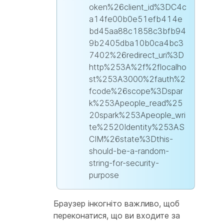
oken%26client_id%3DC4c
a14fe00b0e51efb414e
bd45aa88c1858c3bfb94
9b2405dba10b0ca4bc3
7402%26redirect_uri%3D
http%253A%2f%2flocalho
st%253A3000%2fauth%2
fcode%26scope%3Dspar
k%253Apeople_read%25
20spark%253Apeople_wri
te%2520Identity%253AS
CIM%26state%3Dthis-
should-be-a-random-
string-for-security-
purpose
Браузер інкогніто важливо, щоб
переконатися, що ви входите за