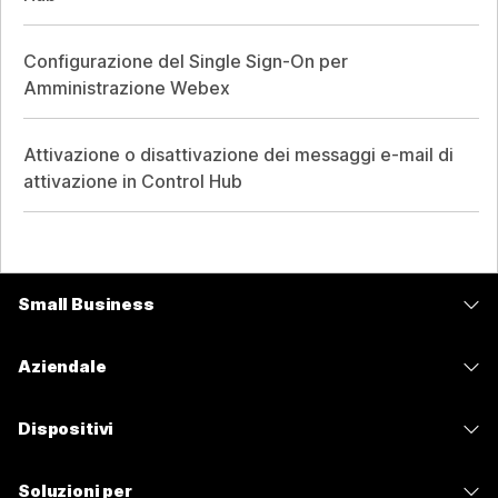
Configurazione del Single Sign-On per
Amministrazione Webex
Attivazione o disattivazione dei messaggi e-mail di
attivazione in Control Hub
Small Business
Prezzi
Aziendale
App Webex
Webex Suite
Dispositivi
Meetings
Calling
Cuffie
Calling
Soluzioni per
Meetings