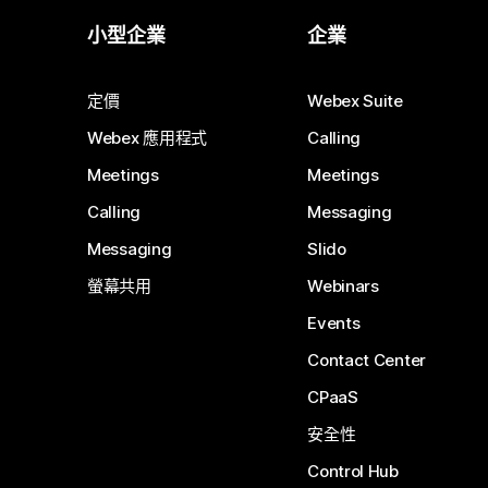
小型企業
企業
定價
Webex Suite
Webex 應用程式
Calling
Meetings
Meetings
Calling
Messaging
Messaging
Slido
螢幕共用
Webinars
Events
Contact Center
CPaaS
安全性
Control Hub