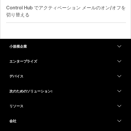
Control Hub でアクティベーション メールのオン/オフを
切り替える
小規模企業
価格
エンタープライズ
Webex アプリ
Webex スイート
デバイス
Meetings
Calling
ヘッドセット
Calling
次のためのソリューション:
Meetings
カメラ
教育
メッセージング
メッセージング
リソース
Desk シリーズ
ヘルスケア
画面共有
ダウンロード
Slido
Room シリーズ
会社
行政
テストミーティングに参加
ウェビナー