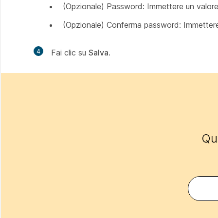
(Opzionale) Password: Immettere un valore,
(Opzionale) Conferma password: Immetter
4
Fai clic su
Salva
.
Que