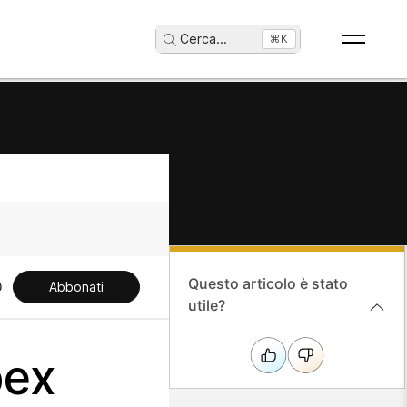
Cerca
...
⌘K
Questo articolo è stato
Abbonati
utile?
bex