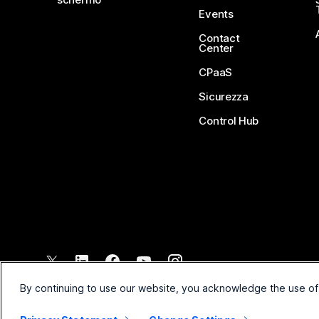
Events
Contact
Center
CPaaS
Sicurezza
Control Hub
©
2026
Cisco e/o relative affiliate. Tutti i diritti riservati.
By continuing to use our website, you acknowledge the use of