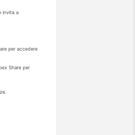
 invita a
hare per accedere
ebex Share per
ze.