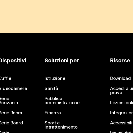
Dispositivi
Soluzioni per
Risorse
Cuffie
Istruzione
Download
Videocamere
Sanità
Accedi a u
prova
Serie
Pubblica
Scrivania
amministrazione
Lezioni onl
Serie Room
Finanza
Integrazion
Serie Board
Sport e
Accessibili
intrattenimento
Serie
Inclusività