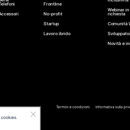
Telefoni
Frontline
Webinar in 
Accessori
No-profit
richiesta
Startup
Comunità 
Lavoro ibrido
Sviluppato
Novità e i
Termini e condizioni
Informativa sulla pri
 cookies.