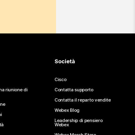
Società
Cisco
na riunione di
Contatta supporto
Contatta il reparto vendite
ine
Webex Blog
i
Leadership di pensiero
tà
Webex
Webex Merch Store