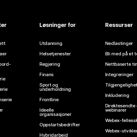
ter
Løsninger for
Ressurser
ett
Utdanning
Nedlastinger
aer
Helsetjenester
Bli med på et 
bord-
Regjering
Nettbaserte ti
Finans
Integreringer
rie
Sport og
Tilgjengelighe
erie
underholdning
Inkludering
nserie
Frontline
Direktesendte
ør
Ideelle
webinarer
organisasjoner
Webex-felless
Oppstartsbedrifter
Webex-utvikle
Hybridarbeid