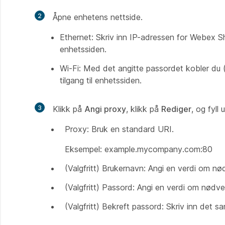
2
Åpne enhetens nettside.
Ethernet: Skriv inn IP-adressen for Webex Shar
enhetssiden.
Wi-Fi: Med det angitte passordet kobler du (
tilgang til enhetssiden.
3
Klikk på
Angi proxy
, klikk på
Rediger
, og fyll
Proxy: Bruk en standard URI.
Eksempel: example.mycompany.com:80
(Valgfritt) Brukernavn: Angi en verdi om nø
(Valgfritt) Passord: Angi en verdi om nødve
(Valgfritt) Bekreft passord: Skriv inn det 