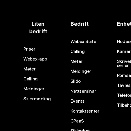
Liten
Bedrift
Enhe
bedrift
Webex Suite
Hodes
Priser
Calling
Kamer
Webex-app
Møter
Skrive
serien
Møter
Meldinger
Romse
Calling
Slido
Tavles
Meldinger
Nettseminar
Telefo
Skjermdeling
Events
Tilbeh
Kontaktsenter
CPaaS
Sikkerhet