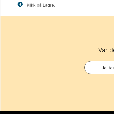
4
Klikk på
Lagre
.
Var d
Ja, ta