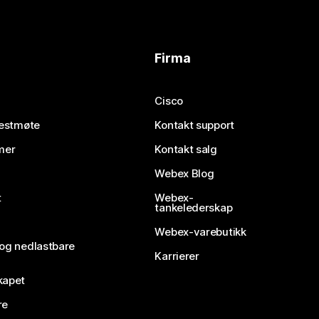
Firma
Cisco
testmøte
Kontakt support
mer
Kontakt salg
Webex Blog
t
Webex-
tankelederskap
Webex-varebutikk
 og nedlastbare
Karrierer
kapet
re