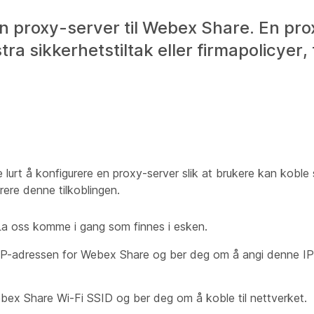
en proxy-server til Webex Share. En pr
ra sikkerhetstiltak eller firmapolicyer,
urt å konfigurere en proxy-server slik at brukere kan koble s
trere denne tilkoblingen.
La oss komme i gang
som finnes i esken.
er IP-adressen for Webex Share og ber deg om å angi denne IP
Webex Share Wi-Fi SSID og ber deg om å koble til nettverket.