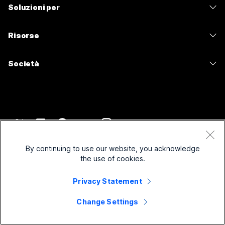
Calling
Soluzioni per
Meetings
Videocamere
Messaggistica
Istruzione
Messaggistica
Risorse
Serie Scrivania
Condivisione schermo
Sanità
Slido
Download
Serie Room
Società
Pubblica amministrazione
Webinar
Accedi a una riunione di prova
Serie Board
Cisco
Finanza
Events
Lezioni online
Serie Telefoni
Contatta supporto
Sport e intrattenimento
Contact Center
Integrazioni
Accessori
Contatta il reparto vendite
Frontline
CPaaS
Accessibilità
Termini e condizioni
Webex Blog
No-profit
Sicurezza
By continuing to use our website, you acknowledge
Inclusività
Informativa sulla privacy
the use of cookies.
Leadership di pensiero Webex
Startup
Control Hub
Cookie
Webinar in diretta e su richiesta
Webex Merch Store
Privacy Statement
Marchi
Lavoro ibrido
Comunità Webex
©
2026
Cisco e/o relative affiliate. Tutti i diritti riservati.
Carriera
Change Settings
Sviluppatori Webex