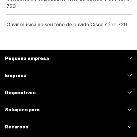
720
Ouvir música no seu fone de ouvido Cisco série 720
Pequena empresa
Preços
Empresa
Aplicativo Webex
Webex Suite
Dispositivos
Meetings
Calling
Fones de ouvido
Calling
Soluções para
Meetings
Câmeras
Mensagens
Educação
Mensagens
Recursos
Série de mesa
Compartilhamento de tela
Assistência médica
Slido