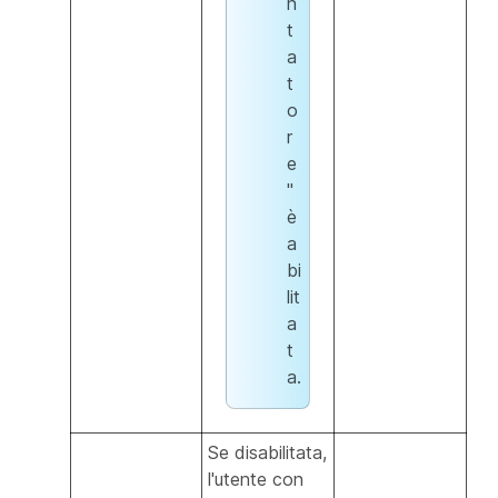
n
t
a
t
o
r
e
"
è
a
bi
lit
a
t
a.
Se disabilitata,
l'utente con