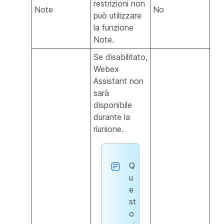
restrizioni non
Note
No
può utilizzare
la funzione
Note.
Se disabilitato,
Webex
Assistant non
sarà
disponibile
durante la
riunione.
Q
u
e
st
o