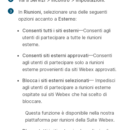
Vai a
Servizi
>
Incontro
>
Impostazioni
.
3
In
Riunioni
, selezionare una delle seguenti
opzioni accanto a
Esterno
:
Consenti tutti i siti esterni
—Consenti agli
utenti di partecipare a tutte le riunioni
esterne.
Consenti siti esterni approvati
—Consenti
agli utenti di partecipare solo a riunioni
esterne provenienti da siti Webex approvati.
Blocca i siti esterni selezionati
— Impedisci
agli utenti di partecipare a riunioni esterne
ospitate sui siti Webex che hai scelto di
bloccare.
Questa funzione è disponibile nella nostra
piattaforma per riunioni della Suite Webex.