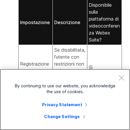
Disponibile
sulla
piattaforma di
Impostazione
Descrizione
videoconferen
za Webex
Suite?
Se disabilitata,
l'utente con
Registrazione
restrizioni non
Sì
su cloud
può registrare
una riunione
sul cloud.
By continuing to use our website, you acknowledge
the use of cookies.
Se disabilitata,
l'utente con
Privacy Statement
restrizioni non
Registrazione
può registrare
Change Settings
Sì
locale
una riunione
sul proprio