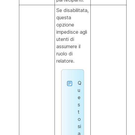
Se disabilitata,
questa
opzione
impedisce agli
utenti di
assumere il
ruolo di
relatore.
Q
u
e
s
t
o
si
a