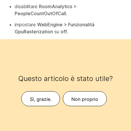
disabilitare
RoomAnalytics >
PeopleCountOutOfCall
.
impostare
WebEngine > Funzionalità
GpuRasterization
su
off
.
Questo articolo è stato utile?
Sì, grazie.
Non proprio