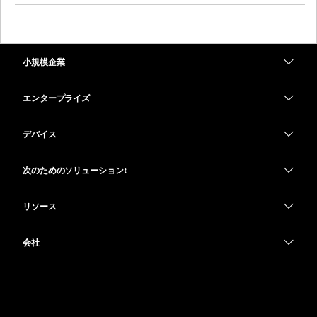
小規模企業
価格
エンタープライズ
Webex アプリ
Webex スイート
デバイス
Meetings
Calling
ヘッドセット
Calling
次のためのソリューション:
Meetings
カメラ
教育
メッセージング
メッセージング
リソース
Desk シリーズ
ヘルスケア
画面共有
ダウンロード
Slido
Room シリーズ
会社
行政
テストミーティングに参加
ウェビナー
Cisco
Board シリーズ
財務
オンラインクラス
Events
サポートへお問い合わせ
Phone シリーズ
スポーツとエンターテインメント
インテグレーション
Contact Center