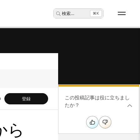
検索
...
⌘K
この投稿記事は役に立ちまし
登録
たか？
リから