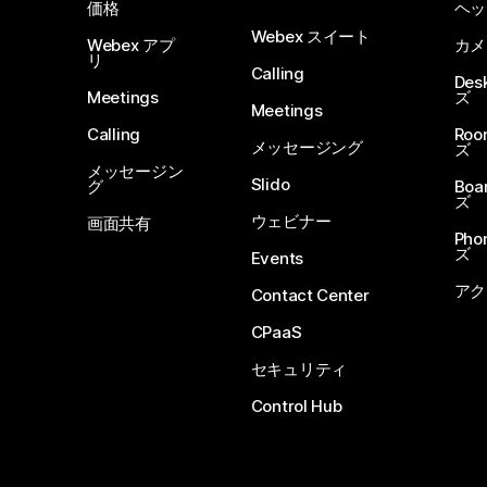
価格
ヘッ
Webex スイート
Webex アプ
カメ
リ
Calling
De
Meetings
ズ
Meetings
Calling
Ro
メッセージング
ズ
メッセージン
Slido
グ
Boa
ズ
ウェビナー
画面共有
Ph
ズ
Events
アク
Contact Center
CPaaS
セキュリティ
Control Hub