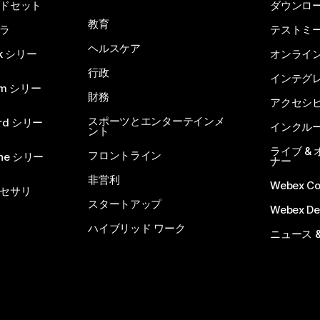
ドセット
ダウンロ
教育
ラ
テストミ
ヘルスケア
sk シリー
オンライ
行政
インテグ
om シリー
財務
アクセシ
スポーツとエンターテインメ
rd シリー
インクル
ント
ライブ &
フロントライン
one シリー
ナー
非営利
Webex C
セサリ
スタートアップ
Webex De
ハイブリッド ワーク
ニュース 