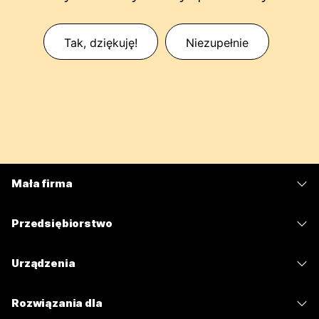
Tak, dziękuję!
Niezupełnie
Mała firma
Cennik
Przedsiębiorstwo
Aplikacja Webex
Webex Suite
Urządzenia
Meetings
Calling
Zestawy słuchawkowe
Calling
Rozwiązania dla
Meetings
Aparaty