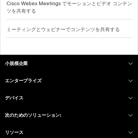
Cisco Webex Meetings でモーションとビデオ コンテン
ツを共有する
ミーティングとウェビナーでコンテンツを共有する
小規模企業
価格
エンタープライズ
Webex アプリ
Webex スイート
デバイス
Meetings
Calling
ヘッドセット
Calling
次のためのソリューション:
Meetings
カメラ
メッセージング
教育
メッセージング
リソース
Desk シリーズ
画面共有