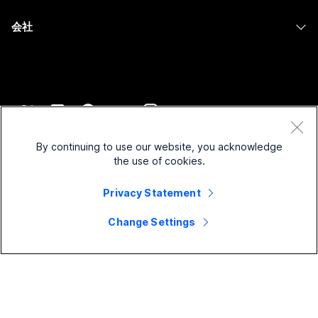
ヘルスケア
Slido
ダウンロード
Room シリーズ
会社
行政
ウェビナー
テストミーティングに参加
Board シリーズ
Cisco
財務
Events
オンラインクラス
Phone シリーズ
サポートへお問い合わせ
スポーツとエンターテインメント
Contact Center
インテグレーション
アクセサリ
セールスに問い合わせ
フロントライン
CPaaS
アクセシビリティ
利用規約
Webex Blog
非営利
セキュリティ
By continuing to use our website, you acknowledge
インクルージョン
プライバシーステートメント
the use of cookies.
Webex ソート リーダーシップ
スタートアップ
Control Hub
クッキー
ライブ & オンデマンド ウェビナー
Privacy Statement
Webex Merch Store
商標
ハイブリッド ワーク
Webex Community
©
2026
Cisco and/or its affiliates. All rights reserved.
キャリア
Change Settings
Webex Developers
ニュース & イノベーション