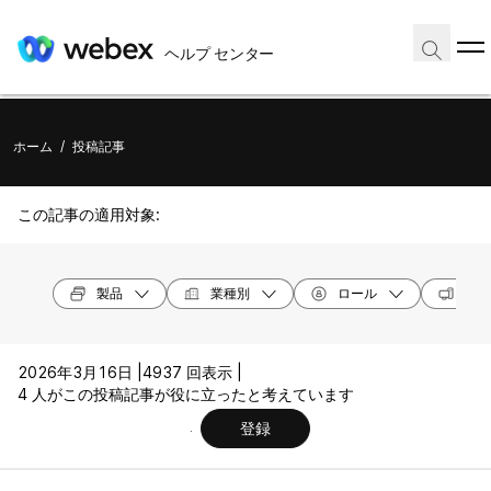
ヘルプ センター
ホーム
/
投稿記事
この記事の適用対象:
製品
業種別
ロール
オペ
2026年3月16日 |
4937 回表示 |
4 人がこの投稿記事が役に立ったと考えています
登録