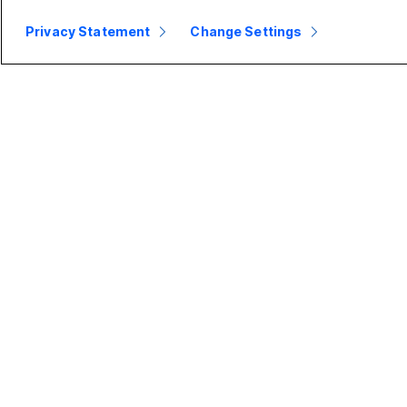
Privacy Statement
Change Settings
小規模企業
エンタープライ
デ
ズ
価格
ヘッ
Webex スイート
Webex アプ
カメ
リ
Calling
De
Meetings
ズ
Meetings
Calling
Ro
メッセージング
ズ
メッセージン
Slido
グ
Boa
ズ
ウェビナー
画面共有
Ph
ズ
Events
アク
Contact Center
CPaaS