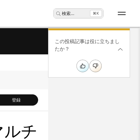
検索
...
⌘K
この投稿記事は役に立ちまし
たか？
登録
 マルチ