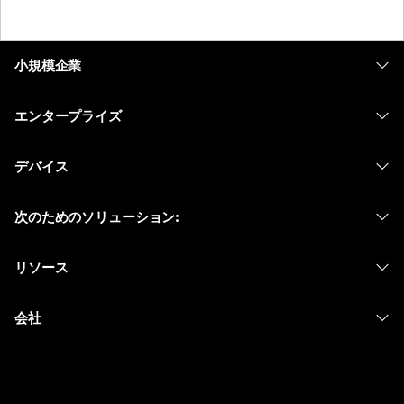
小規模企業
価格
エンタープライズ
Webex アプリ
Webex スイート
デバイス
Meetings
Calling
ヘッドセット
Calling
次のためのソリューション:
Meetings
カメラ
メッセージング
教育
メッセージング
リソース
Desk シリーズ
画面共有
ヘルスケア
Slido
ダウンロード
Room シリーズ
会社
行政
ウェビナー
テストミーティングに参加
Board シリーズ
Cisco
財務
Events
オンラインクラス
Phone シリーズ
サポートへお問い合わせ
スポーツとエンターテインメント
Contact Center