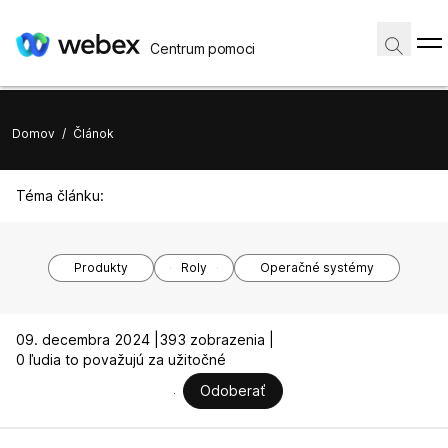
Centrum pomoci
Domov
/
Článok
Téma článku:
Produkty
Roly
Operačné systémy
09. decembra 2024 |
393 zobrazenia |
0 ľudia to považujú za užitočné
Odoberať