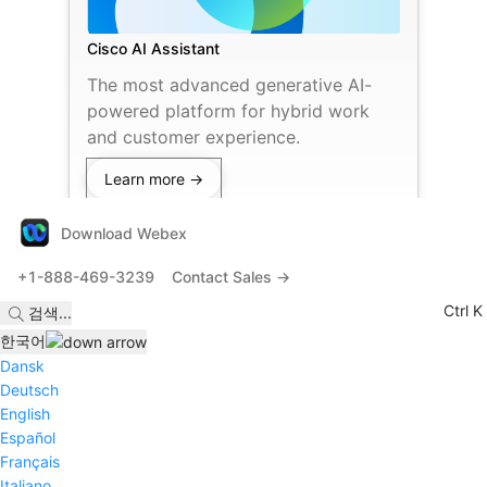
Cisco AI Assistant
The most advanced generative AI-
powered platform for hybrid work
and customer experience.
Learn more →
Download Webex
+1-888-469-3239
Contact Sales →
Ctrl K
검색
...
한국어
Dansk
Deutsch
English
Español
Français
Italiano