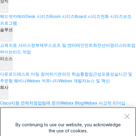
장치
헤드셋
카메라
Desk 시리즈
Room 시리즈
Board 시리즈
전화 시리즈
보조
프로그램
솔루션
교육
의료 서비스
정부
재무
스포츠 및 엔터테인먼트
최전선
비영리
스타트업
하이브리드 작업
리소스
다운로드
테스트 미팅 참여하기
온라인 학습
통합
접근성
포용성
실시간 및
주문형 웨비나
Webex 커뮤니티
Webex 개발자
뉴스 및 혁신
회사
Cisco
지원 연락처
영업팀에 문의
Webex Blog
Webex 사고적 리더십
Webex Merch 스토어
경력
By continuing to use our website, you acknowledge
the use of cookies.