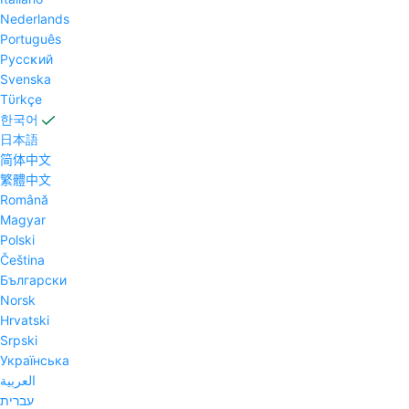
Nederlands
Português
Pyccĸий
Svenska
Tϋrkçe
한국어
日本語
简体中文
繁體中文
Română
Magyar
Polski
Čeština
Български
Norsk
Hrvatski
Srpski
Українська
العربية
עברית