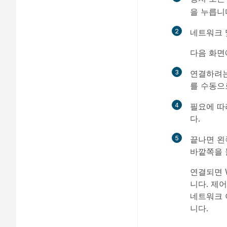
을 누릅니
2
네트워크 
다음 화면
3
연결하려는
를 수동으
4
필요에 따
다.
5
끝나면 왼
바깥쪽을 
연결되면 
니다. 제
네트워크 
니다.