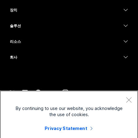
Webex 앱
Webex Suite
장치
Meetings
Calling
헤드셋
Calling
솔루션
Meetings
카메라
교육
메시징
메시징
리소스
Desk 시리즈
의료 서비스
화면 공유
다운로드
Slido
Room 시리즈
회사
정부
테스트 미팅 참여하기
Webinars
Cisco
Board 시리즈
재무
온라인 학습
이벤트
지원 연락처
전화 시리즈
스포츠 및 엔터테인먼트
통합
Contact Center
영업팀에 문의
보조 프로그램
최전선
접근성
CPaaS
약관 및 조건
Webex Blog
By continuing to use our website, you acknowledge
비영리
개인 정보 보호 정책
포용성
보안
the use of cookies.
Webex 사고적 리더십
쿠키
스타트업
실시간 및 주문형 웨비나
Control Hub
Privacy Statement
Webex Merch 스토어
등록 상표
하이브리드 작업
Webex 커뮤니티
©
2026
Cisco 및/또는 관련 제휴. All rights reserved.