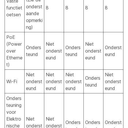
Vaste
onderst
functiet
8
8
8
8
aande
oetsen
opmerki
ng)
PoE
(Power
Niet
Niet
Onders
Onders
Onderst
over
onderst
onderst
teund
teund
eund
Etherne
eund
eund
t)
Niet
Niet
Niet
Niet
Onders
Wi-Fi
onderst
onderst
onderst
onderst
teund
eund
eund
eund
eund
Onders
teuning
voor
Elektro
Niet
Niet
Onders
Onders
Onderst
nische
onderst
onderst