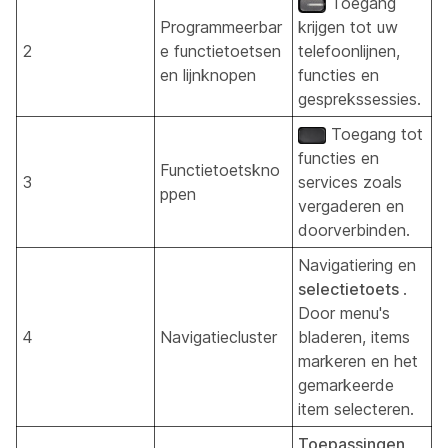
Toegang
Programmeerbar
krijgen tot uw
2
e functietoetsen
telefoonlijnen,
en lijnknopen
functies en
gesprekssessies.
Toegang tot
functies en
Functietoetskno
3
services zoals
ppen
vergaderen en
doorverbinden.
Navigatiering en
selectietoets
.
Door menu's
4
Navigatiecluster
bladeren, items
markeren en het
gemarkeerde
item selecteren.
Toepassingen