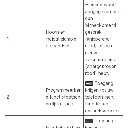
Hiermee wordt
aangegeven of u
een
binnenkomend
Hoorn en
gesprek
1
indicatielampje
(knipperend
op handset
rood) of een
nieuw
voicemailbericht
(onafgebroken
rood) hebt.
Toegang
Programmeerbar
krijgen tot uw
2
e functietoetsen
telefoonlijnen,
en lijnknopen
functies en
gesprekssessies.
Toegang
Functietoetskno
krijgen tot