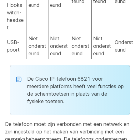
teund
teund
eund
Hooks
eund
eund
witch-
headse
t
Niet
Niet
Niet
Niet
USB-
Onderst
onderst
onderst
onderst
onderst
poort
eund
eund
eund
eund
eund
De Cisco IP-telefoon 6821 voor
meerdere platforms heeft veel functies op
de schermtoetsen in plaats van de
fysieke toetsen.
De telefoon moet zijn verbonden met een netwerk en
zijn ingesteld op het maken van verbinding met een
gespreksbeheersysteem. De telefoons ondersteunen