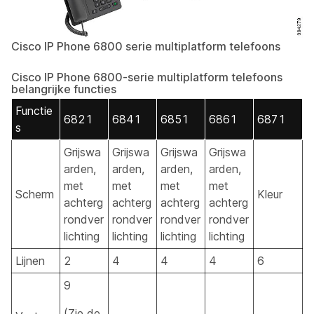
Cisco IP Phone 6800 serie multiplatform telefoons
Cisco IP Phone 6800-serie multiplatform telefoons
belangrijke functies
Functie
6821
6841
6851
6861
6871
s
Grijswa
Grijswa
Grijswa
Grijswa
arden,
arden,
arden,
arden,
met
met
met
met
Scherm
Kleur
achterg
achterg
achterg
achterg
rondver
rondver
rondver
rondver
lichting
lichting
lichting
lichting
Lijnen
2
4
4
4
6
9
(Zie de